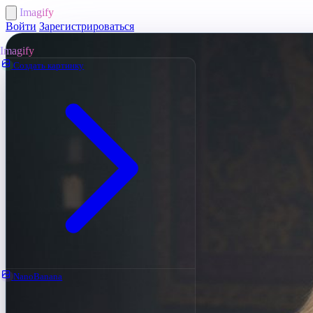
Imagify
Войти
Зарегистрироваться
Imagify
Создать картинку
NanoBanana