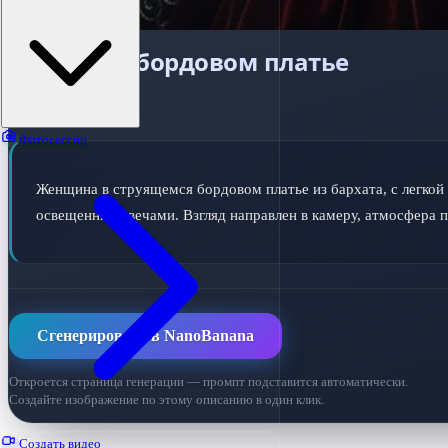
Гадалка в бордовом платье
ПРОМПТ ДЛЯ ИИ
Фотосессии
Женщина в струящемся бордовом платье из бархата, с легкой
освещенные свечами. Взгляд направлен в камеру, атмосфера 
Сгенерировать в NanoBanana
Откроется страница генерации — промпт подставится автоматически.
Создайте изображение по этому описанию в один клик.
Создать видео