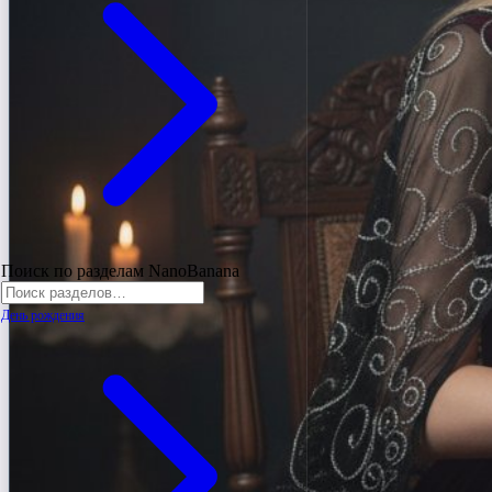
Поиск по разделам NanoBanana
День рождения