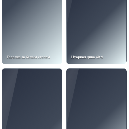
Гадалка за белым столом
Нуарная дива 40-х