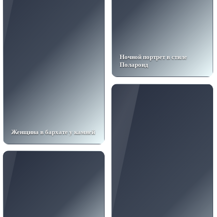
Ночной портрет в стиле
Полароид
Женщина в бархате у камней