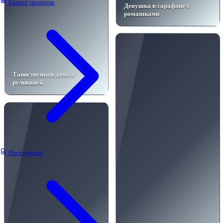
Каталог промптов
Девушка в сарафане с
ромашками
Таинственная дама с
реликвией
Инструменты