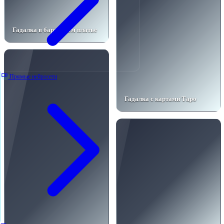
Гадалка в бархатном платье
Прямые нейросети
Гадалка с картами Таро