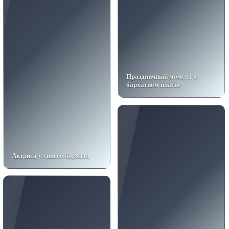
Праздничный момент в
бархатном платье
Актриса у синего бархата