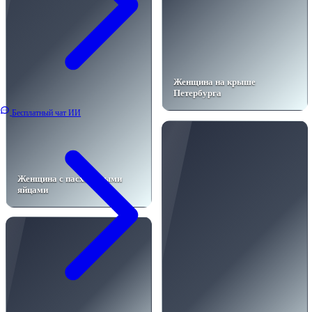
Женщина на крыше
Петербурга
Бесплатный чат ИИ
Женщина с пасхальными
яйцами