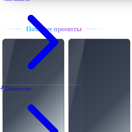
Все промпты
Похожие промпты
Создать музыку