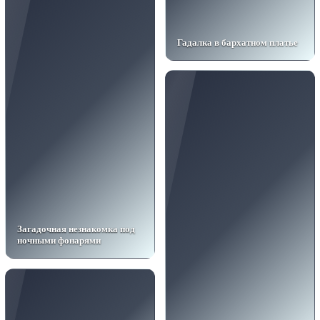
Гадалка в бархатном платье
Загадочная незнакомка под
ночными фонарями