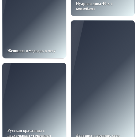
Нуарная дива 40-х с
коктейлем
Женщина и медведь в лесу
Русская красавица с
пасхальным угощением
Девушка у древних стен