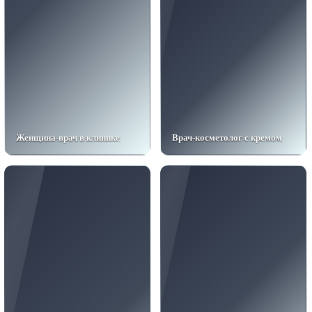
Женщина-врач в клинике
Врач-косметолог с кремом