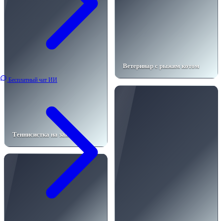
Ветеринар с рыжим котом
Бесплатный чат ИИ
Теннисистка на закате