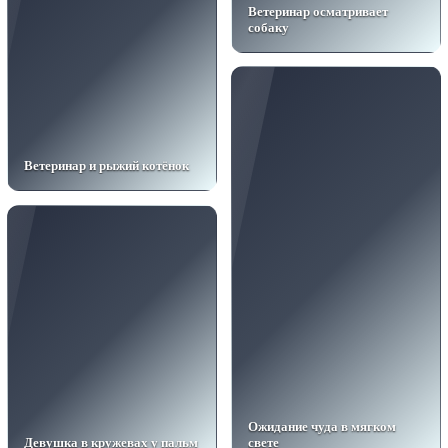
Ветеринар осматривает
собаку
Ветеринар и рыжий котёнок
Ожидание чуда в мягком
Девушка в кружевах у пальм
свете