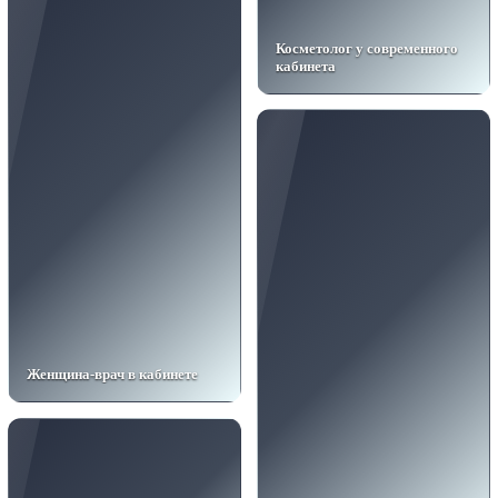
Косметолог у современного
кабинета
Женщина-врач в кабинете