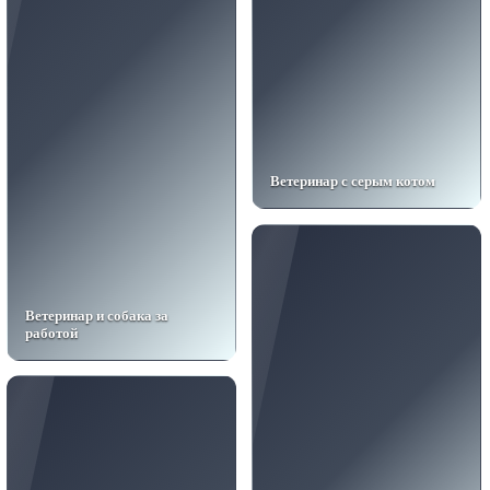
Ветеринар с серым котом
Ветеринар и собака за
работой