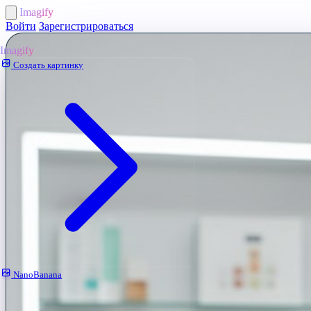
Imagify
Войти
Зарегистрироваться
Imagify
Создать картинку
NanoBanana