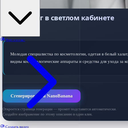
Косметолог в светлом кабинете
ПРОМПТ ДЛЯ ИИ
Фотосессии
Молодая специалистка по косметологии, одетая в белый халат
видны косметологические аппараты и средства для ухода за к
Сгенерировать в NanoBanana
Откроется страница генерации — промпт подставится автоматически.
Создайте изображение по этому описанию в один клик.
Создать видео