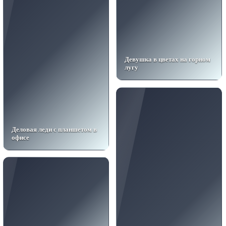
Девушка в цветах на горном
лугу
Деловая леди с планшетом в
офисе