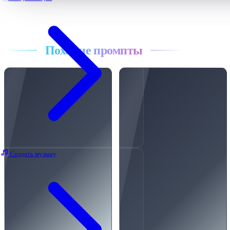
Все промпты
Похожие промпты
Создать музыку