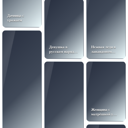
Дачница с
урожаем
Девушка в
Нежная леди в
русском наряде в
лавандовом
саду
платье
Женщина с
матрёшкой у
избы