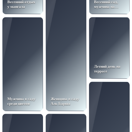
Весенний отдых
Весенний сад,
у мангала
мужчина на
мостике
Летний день на
террасе
Мужчина в саду
Женщина в саду
среди цветов
Аль Барша