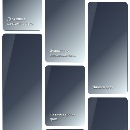
Девушка с
цветами в парке
Женщина с
морковью на
даче
Дама в саду
Летнее утро на
даче