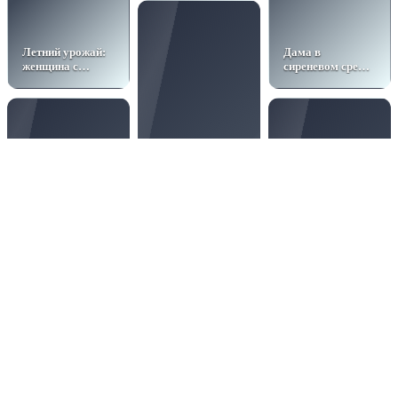
Летний урожай:
Дама в
женщина с
сиреневом среди
персиками
жасмина
Летний портрет
Девушка в белом
среди цветов
платье у воды