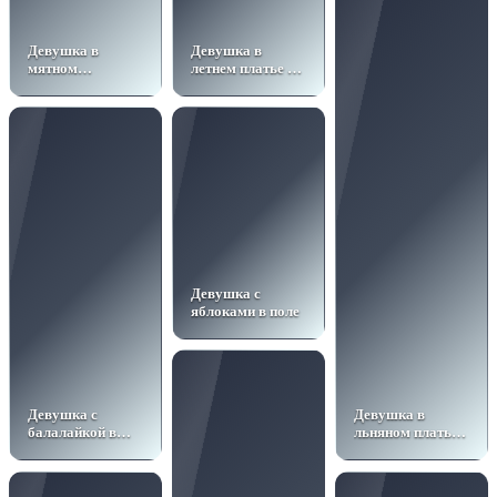
Девушка в
Девушка в
мятном
летнем платье на
кардигане на
лугу
лугу
Девушка с
яблоками в поле
Девушка с
Девушка в
балалайкой в
льняном платье с
розарии
цветами