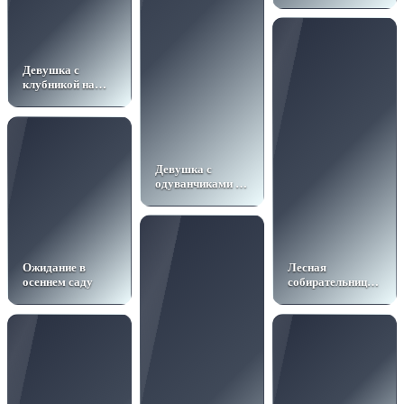
Девушка с
клубникой на
закате
Девушка с
одуванчиками у
яблони
Ожидание в
Лесная
осеннем саду
собирательница
в платке