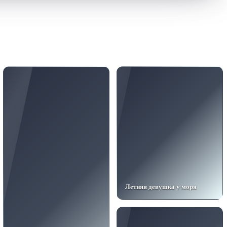
Летняя девушка у моря