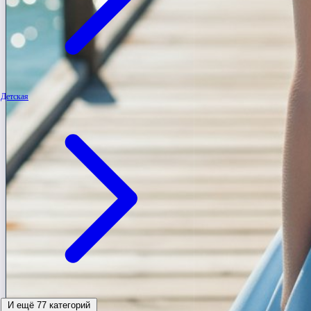
Детская
И ещё 77 категорий