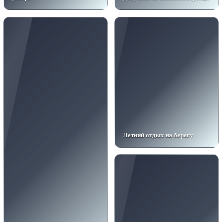
Летний отдых на берегу