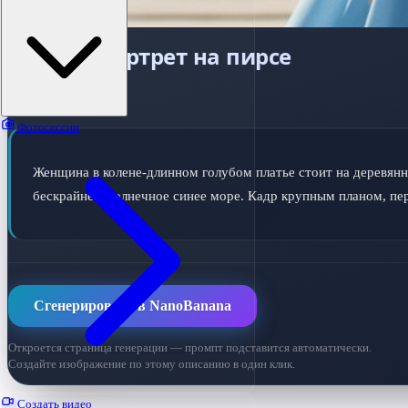
Летний портрет на пирсе
ПРОМПТ ДЛЯ ИИ
Фотосессии
Женщина в колене-длинном голубом платье стоит на деревянном
бескрайнее, солнечное синее море. Кадр крупным планом, п
Сгенерировать в NanoBanana
Откроется страница генерации — промпт подставится автоматически.
Создайте изображение по этому описанию в один клик.
Создать видео