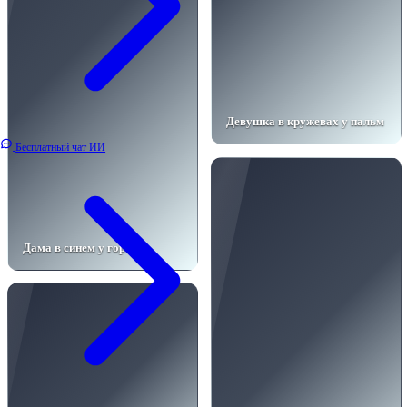
Девушка в кружевах у пальм
Бесплатный чат ИИ
Дама в синем у гор