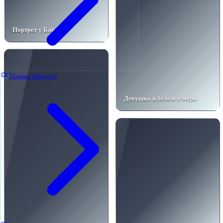
Портрет у Байкала
Прямые нейросети
Девушка в белом у моря