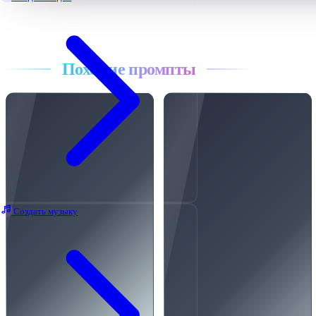
Все промпты
Похожие промпты
Создать музыку