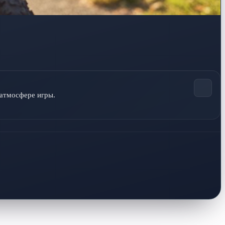
 атмосфере игры.