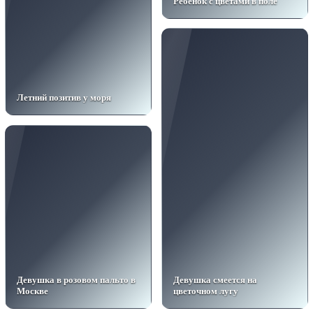
Ребенок с цветами в поле
Летний позитив у моря
Девушка в розовом пальто в
Девушка смеется на
Москве
цветочном лугу