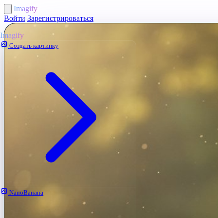
Imagify
Войти
Зарегистрироваться
Imagify
Создать картинку
NanoBanana