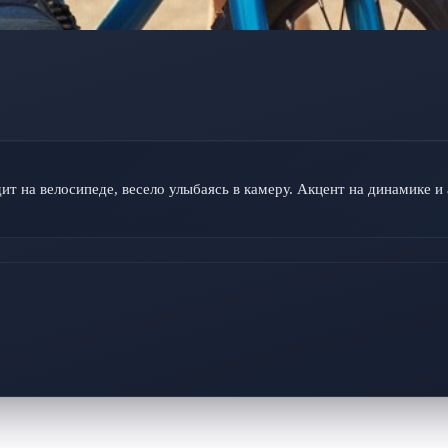
ит на велосипеде, весело улыбаясь в камеру. Акцент на динамике и