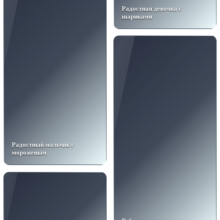
Радостная девочка с
шариками
Радостный мальчик с
мороженым