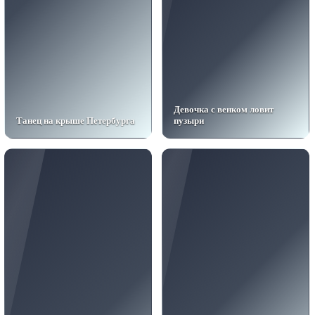
Девочка с венком ловит
Танец на крыше Петербурга
пузыри