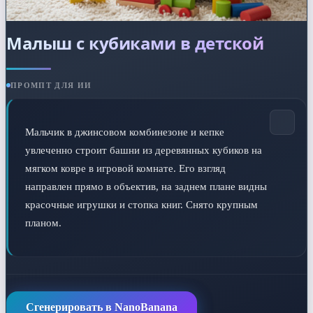
Малыш с кубиками в детской
ПРОМПТ ДЛЯ ИИ
Мальчик в джинсовом комбинезоне и кепке 
увлеченно строит башни из деревянных кубиков на 
мягком ковре в игровой комнате. Его взгляд 
направлен прямо в объектив, на заднем плане видны 
красочные игрушки и стопка книг. Снято крупным 
планом.
Сгенерировать в NanoBanana