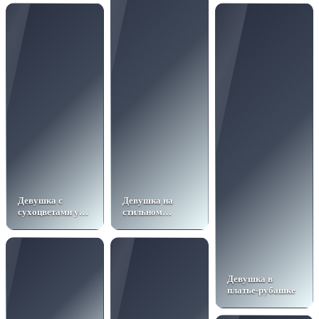
Девушка с
Девушка на
сухоцветами у
стильном
парня
мотоцикле
Девушка в
платье-рубашке