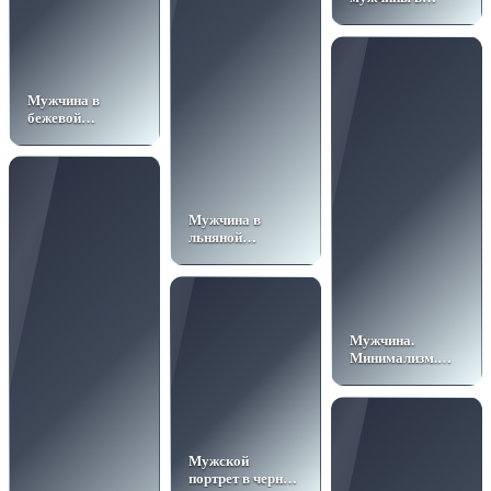
студии
Мужчина в
бежевой
футболке на
циклораме
Мужчина в
льняной
рубашке
Мужчина.
Минимализм.
Светлая
рубашка.
Мужской
портрет в черной