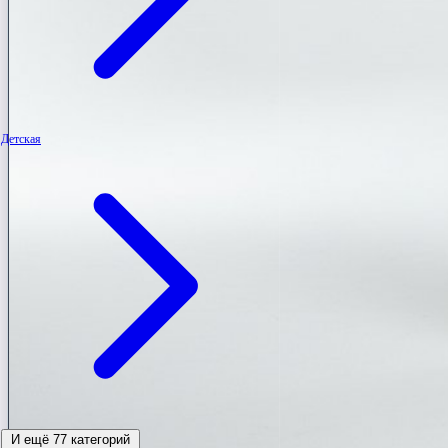
Детская
И ещё 77 категорий