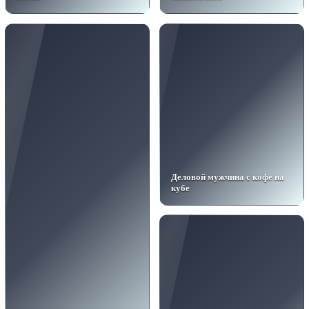
Деловой мужчина с кофе на
кубе