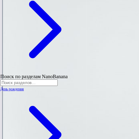
Поиск по разделам NanoBanana
День рождения