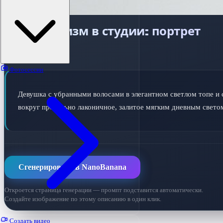
Минимализм в студии: портрет
ПРОМПТ ДЛЯ ИИ
Фотосессии
Девушка с убранными волосами в элегантном светлом топе и 
вокруг предельно лаконичное, залитое мягким дневным свето
Сгенерировать в NanoBanana
Откроется страница генерации — промпт подставится автоматически.
Создайте изображение по этому описанию в один клик.
Создать видео