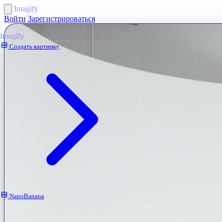
Imagify
Войти
Зарегистрироваться
Imagify
Создать картинку
NanoBanana