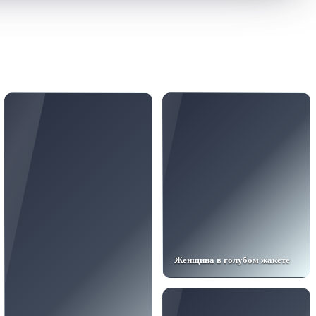
Женщина в голубом жакете