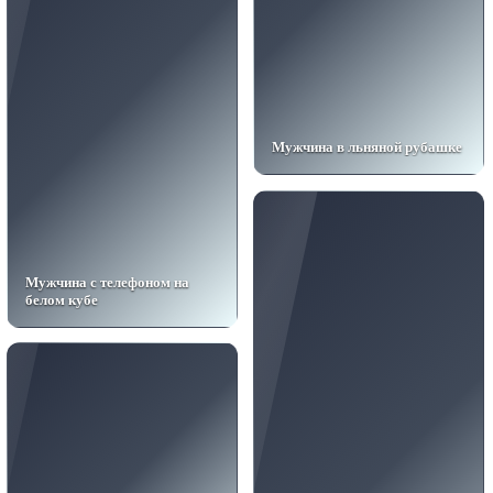
Мужчина в льняной рубашке
Мужчина с телефоном на
белом кубе