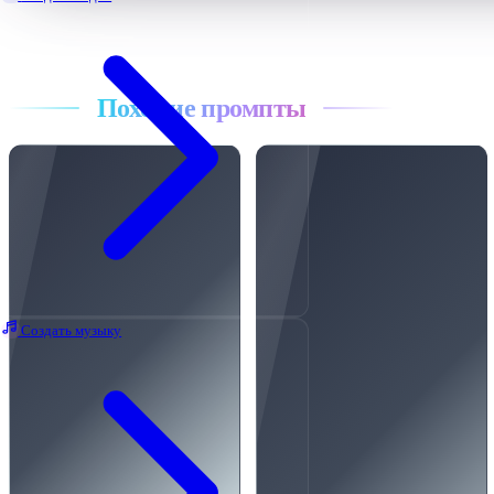
Все промпты
Похожие промпты
Создать музыку