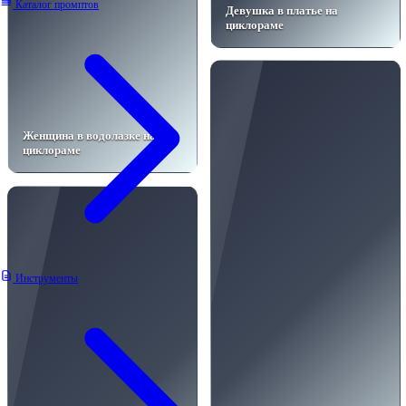
Каталог промптов
Девушка в платье на
циклораме
Женщина в водолазке на
циклораме
Инструменты