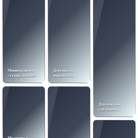
Минимализм в
Девушка и
студии: портрет
парень на
циклораме
Девушка на
стильном
мотоцикле
Мужчина в