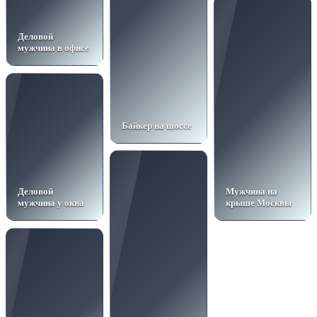
Деловой
мужчина в офисе
Байкер на шоссе
Деловой
Мужчина на
мужчина у окна
крыше Москвы