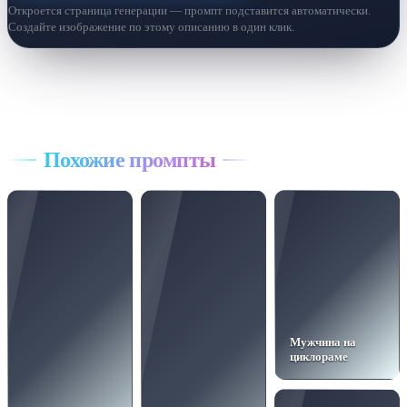
Откроется страница генерации — промпт подставится автоматически.
Создайте изображение по этому описанию в один клик.
Все промпты
Похожие промпты
Мужчина на
циклораме