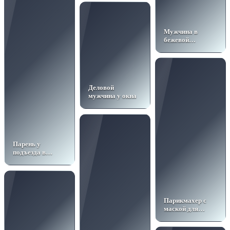
Мужчина в
бежевой
футболке на
циклораме
Деловой
мужчина у окна
Парень у
подъезда в
спортивке
Парикмахер с
маской для
волос