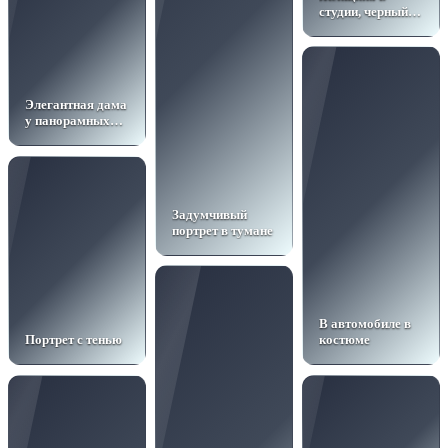
студии, черный
корсет
Элегантная дама
у панорамных
окон
Задумчивый
портрет в тумане
В автомобиле в
Портрет с тенью
костюме