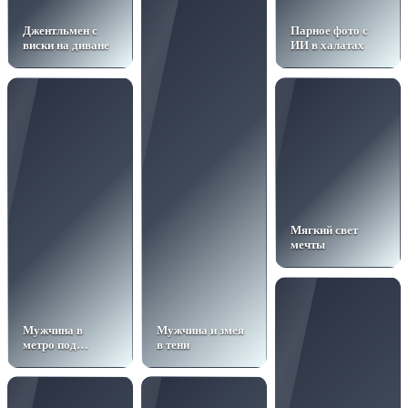
Джентльмен с
Парное фото с
виски на диване
ИИ в халатах
Мягкий свет
мечты
Мужчина в
Мужчина и змея
метро под
в тени
неоновым
светом