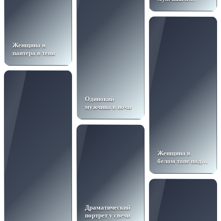
тумане
Женщина и
пантера в тени
Одинокий
мужчина в ночи
Женщина в
белом топе под
лучом света
Драматический
портрет у свечи