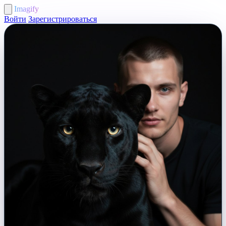
Imagify
Войти
Зарегистрироваться