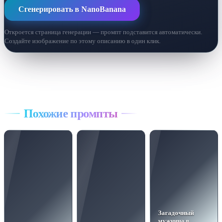
Сгенерировать в NanoBanana
Откроется страница генерации — промпт подставится автоматически.
Создайте изображение по этому описанию в один клик.
Все промпты
Похожие промпты
Загадочный
мужчина в