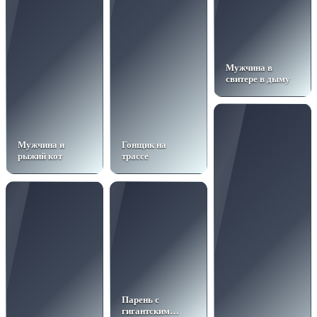
Мужчина в
свитере в дыму
Мужчина и
Гонщик на
рыжий кот
трассе
Парень с
гигантским