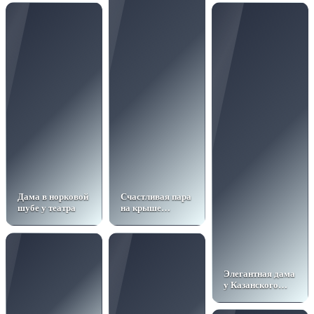
Дама в норковой
Счастливая пара
шубе у театра
на крыше
мегаполиса
Элегантная дама
у Казанского
собора