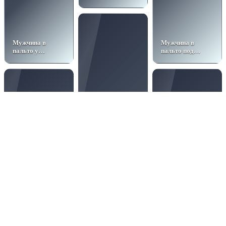
Мужчина в
Мужчина в
пальто у
пальто под
Лобного места
неоновым
светом
Деловой
Джентльмен у
мужчина у окна
Кремлевской
стены