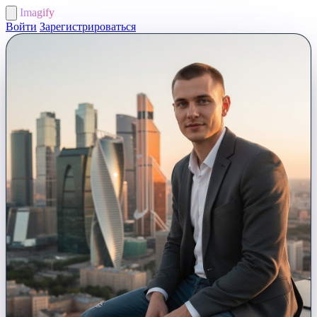
Imagify
Войти
Зарегистрироваться