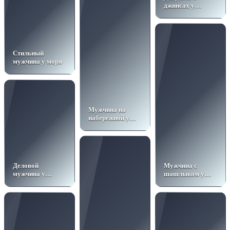
джинсах у
фасада
Стильный
мужчина у моря
Мужчина на
набережной у
реки
Деловой
Мужчина с
мужчина у
шашлыком у
небоскрёба
мангала