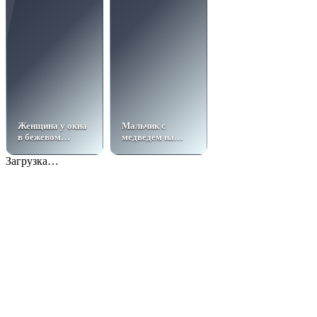
Женщина у окна
Мальчик с
в бежевом
медведем на
костюме
качелях
Загрузка…