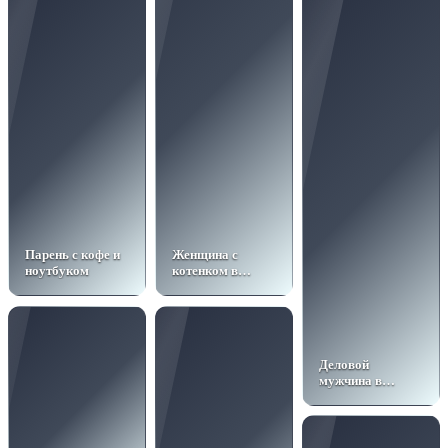
Парень с кофе и
Женщина с
ноутбуком
котенком в
гостиной
Деловой
мужчина в
современном
офисе