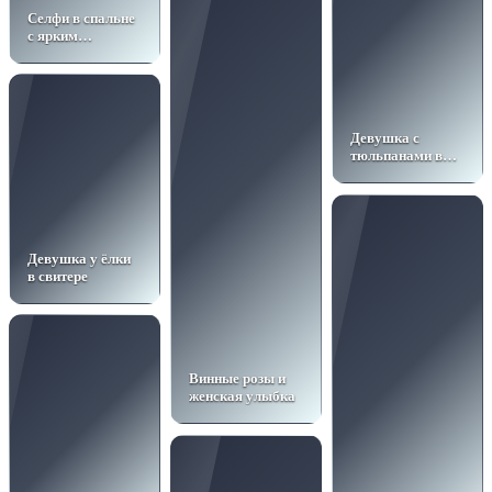
Селфи в спальне
с ярким
макияжем
Девушка с
тюльпанами в
кафе
Девушка у ёлки
в свитере
Винные розы и
женская улыбка