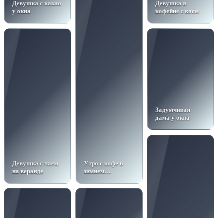
Девушка с какао
Девушка в
у окна
кофейне с кофе
Задумчивая
дама у окна
Девушка с чаем
Утро с кофе в
на веранде
зимнем
Зальцбурге