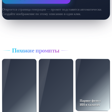
Откроется страница генерации — промпт подставится автоматически.
Создайте изображение по этому описанию в один клик.
Все промпты
Похожие промпты
Парное фото с
ИИ в халатах