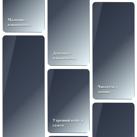
Мальчик с
плюшевым
другом
Девушка с
плюшевым
другом
Читатель у
лампы
Утренний кофе и
газета