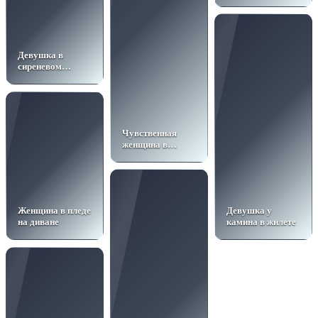
Девушка в
сиреневом
платье в кафе
Чувственная
женщина в
красном боди
Женщина в пледе
Девушка у
на диване
камина в жилете