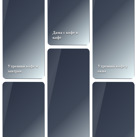
Дама с кофе в
кафе
Утренний кофе и
Утренний кофе у
завтрак
окна