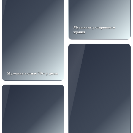
Музыкант у старинного
здания
Мужчина в стиле 70-х у дома