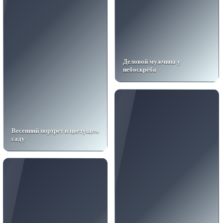
Деловой мужчина у
небоскрёба
Весенний портрет в цветущем
саду