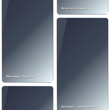
Атлет на стадионе
Мужчина у Кремля
Девушка с доберманом у