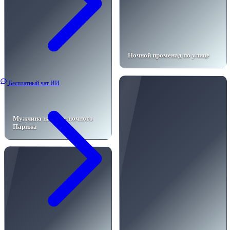
Ночной променад по улице
Бесплатный чат ИИ
Мужчина на фоне ночного
Парижа