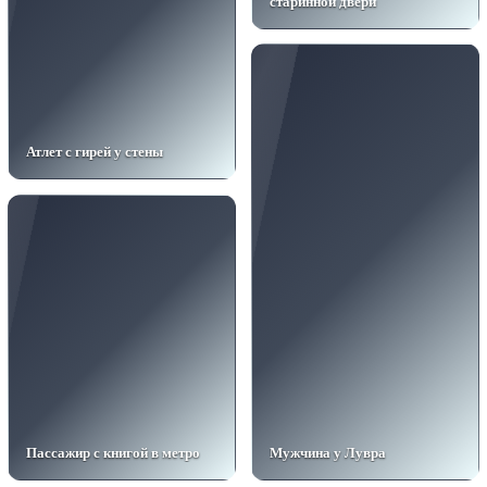
старинной двери
Атлет с гирей у стены
Пассажир с книгой в метро
Мужчина у Лувра