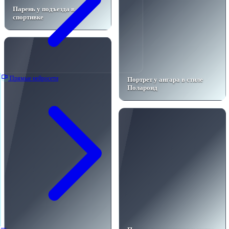
Парень у подъезда в
спортивке
Прямые нейросети
Портрет у ангара в стиле
Полароид