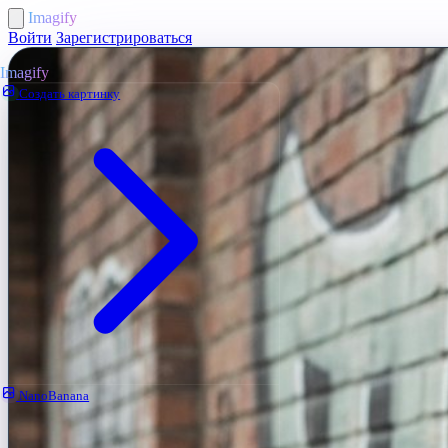
Imagify
Войти
Зарегистрироваться
Imagify
Создать картинку
NanoBanana