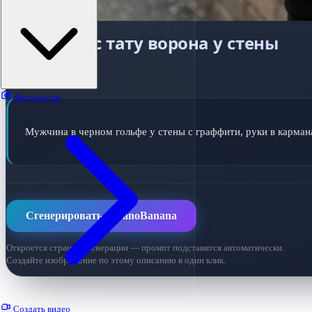
Мужчина с тату ворона у стены
ПРОМПТ ДЛЯ ИИ
Фотосессии
Мужчина в черном гольфе у стены с граффити, руки в карман
Сгенерировать в NanoBanana
Откроется страница генерации — промпт подставится автоматически.
Создайте изображение по этому описанию в один клик.
Создать видео