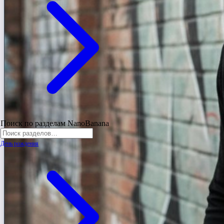
Поиск по разделам NanoBanana
День рождения