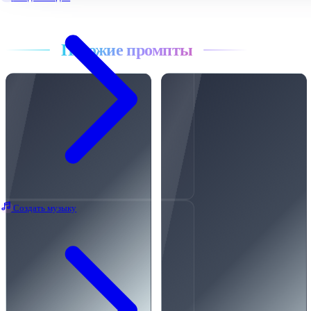
Все промпты
Похожие промпты
Создать музыку