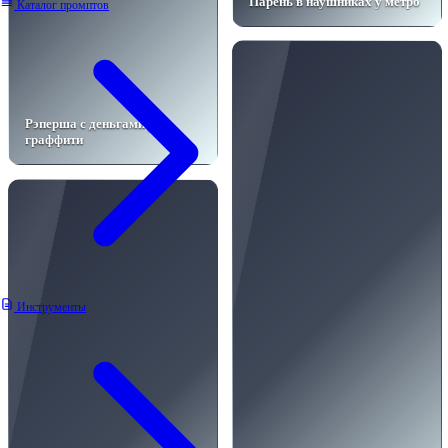
Парень в наушниках у метро
Каталог промптов
Рэперша с деньгами у
граффити
Инструменты