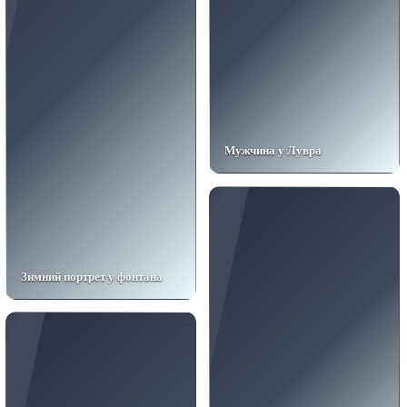
Мужчина у Лувра
Зимний портрет у фонтана