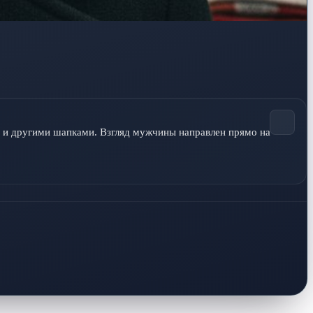
 и другими шапками. Взгляд мужчины направлен прямо на 