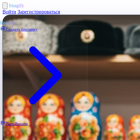
Imagify
Войти
Зарегистрироваться
Imagify
Создать картинку
NanoBanana