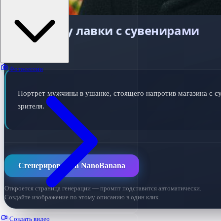
Мужчина у лавки с сувенирами
ПРОМПТ ДЛЯ ИИ
Фотосессии
Портрет мужчины в ушанке, стоящего напротив магазина с с
зрителя.
Сгенерировать в NanoBanana
Откроется страница генерации — промпт подставится автоматически.
Создайте изображение по этому описанию в один клик.
Создать видео