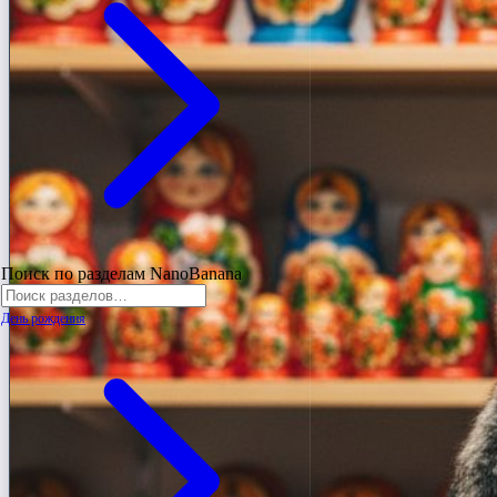
Поиск по разделам NanoBanana
День рождения