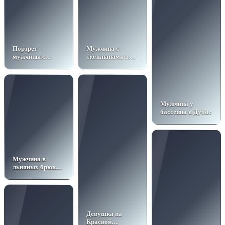
Портрет
Мужчина с
мужчины с
тюльпанами в
зажигалкой
Питере
Мужчина у
бассейна в Дубае
Мужчина в
льняных брюках
на берегу
Девушка на
Красной