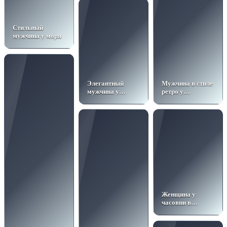
Стильный
мужчина у моря
Элегантный
Мужчина в стиле
мужчина у
ретро у
винтажного
магнитофона
родстера
Женщина у
часовни в
Новосибирске