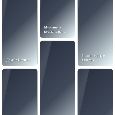
Мужчина в
костюме на
циклораме
Зимний образ в
Дама в Париже
соболях