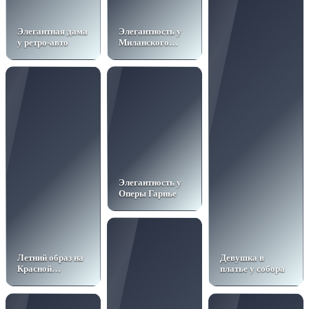
Элегантная дама
Элегантность у
у ретро-авто
Миланского
собора
Элегантность у
Оперы Гарнье
Летний образ на
Девушка в
Красной
платье у собора
площади