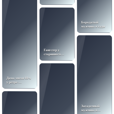
площади
Бородатый
мужчина в худи
Гангстер у
старинного
сейфа
Дама эпохи 40-х
у ретро-
автомобиля
Загадочный
мужчина в