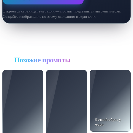
Откроется страница генерации — промпт подставится автоматически.
Создайте изображение по этому описанию в один клик.
Все промпты
Похожие промпты
Летний образ у
моря