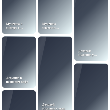
Мужчина в
Мужчина
свитере в
смеется с
домашней
ноутбуком и
обстановке
кофе
Деловой
мужчина у
панорамных
окон
Девушка в
неоновом кафе
Деловой
мужчина у окна