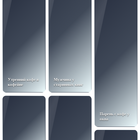
Утренний кофе в
Мужчина у
кофейне
старинных книг
Парень с кофе у
окна