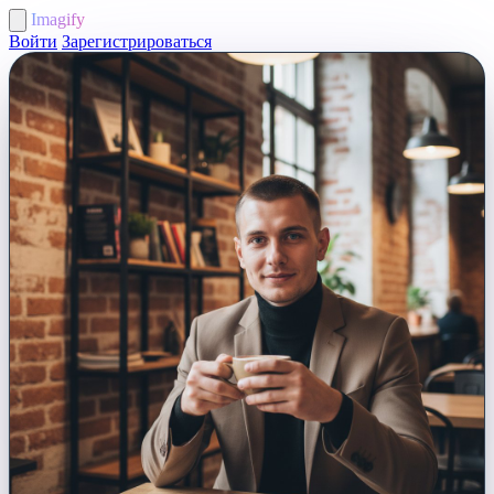
Imagify
Войти
Зарегистрироваться