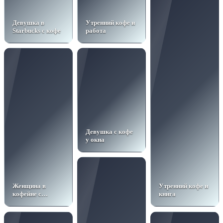
Девушка в
Утренний кофе и
Starbucks с кофе
работа
Девушка с кофе
у окна
Женщина в
Утренний кофе и
кофейне с
книга
новогодним
декором