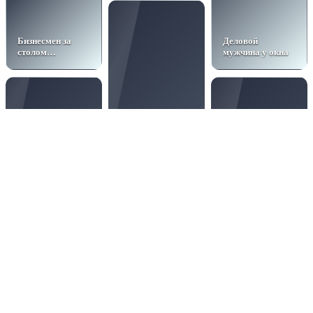
Бизнесмен за
Деловой
столом
мужчина у окна
переговоров
Байкер на
Мужчина у
пустынной
книжной полки
дороге