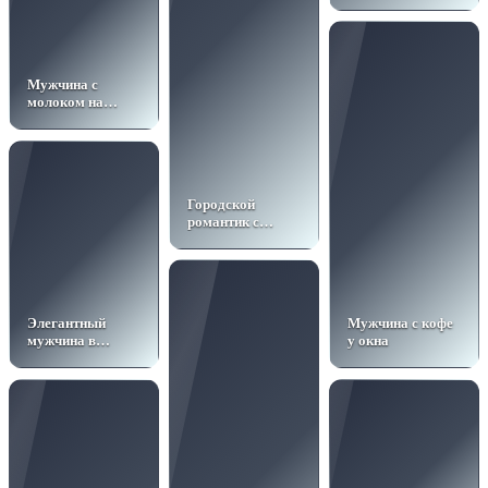
столика
Мужчина с
молоком на
крыльце
Городской
романтик с
цветами
Элегантный
Мужчина с кофе
мужчина в
у окна
мраморном зале