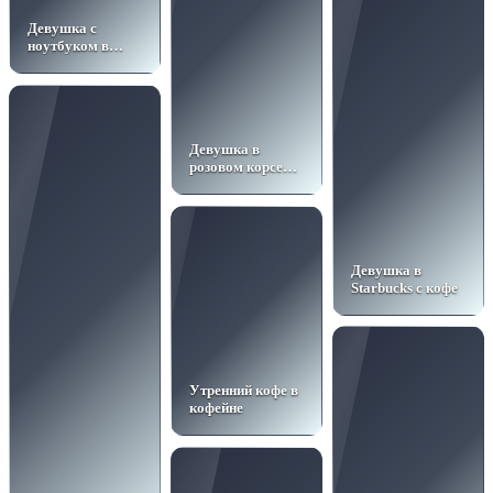
Девушка с
ноутбуком в
кафе
Девушка в
розовом корсете
в лофте
Девушка в
Starbucks с кофе
Утренний кофе в
кофейне