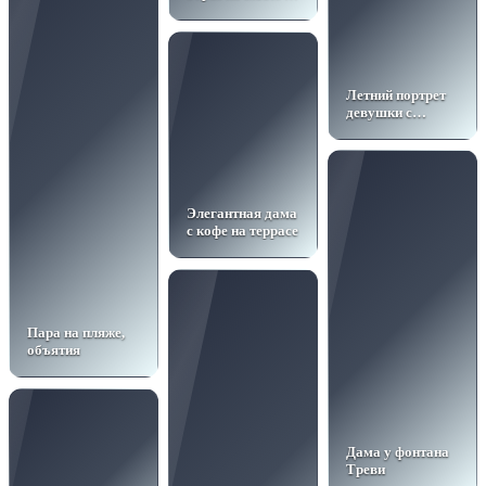
моря
Летний портрет
девушки с
цветами
Элегантная дама
с кофе на террасе
Пара на пляже,
объятия
Дама у фонтана
Треви