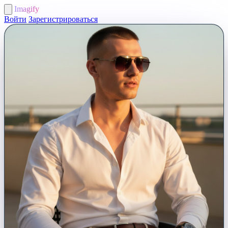
Imagify
Войти
Зарегистрироваться