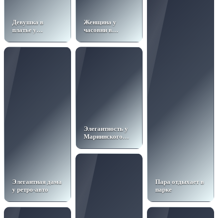
Девушка в
Женщина у
платье у
часовни в
венецианского
Новосибирске
канала
Элегантность у
Мариинского
театра
Элегантная дама
Пара отдыхает в
у ретро-авто
парке