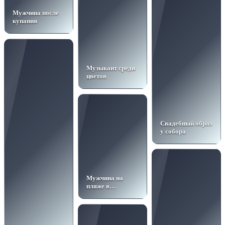
Мужчина после
купания
Музыкант среди
цветов
Свадебный образ
у собора
Мужчина на
пляже в
закатных лучах