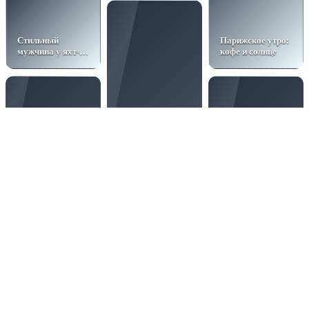
Стильный
Парижское утро:
мужчина у яхт-
кофе и солнце
клуба
Элегантная дама
Летний образ у
с эспрессо
моря