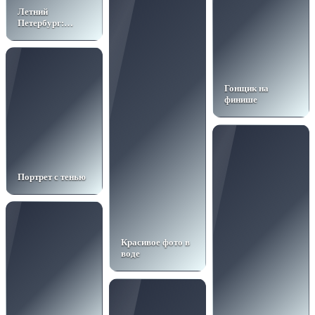
Летний
Петербург:
Мужчина у Невы
Гонщик на
финише
Портрет с тенью
Красивое фото в
воде