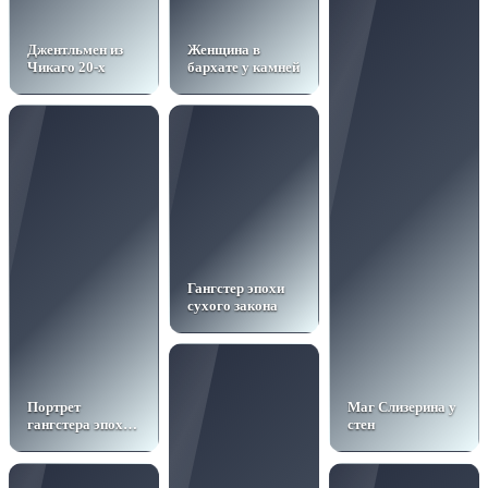
Джентльмен из
Женщина в
Чикаго 20-х
бархате у камней
Гангстер эпохи
сухого закона
Портрет
Маг Слизерина у
гангстера эпохи
стен
джаза