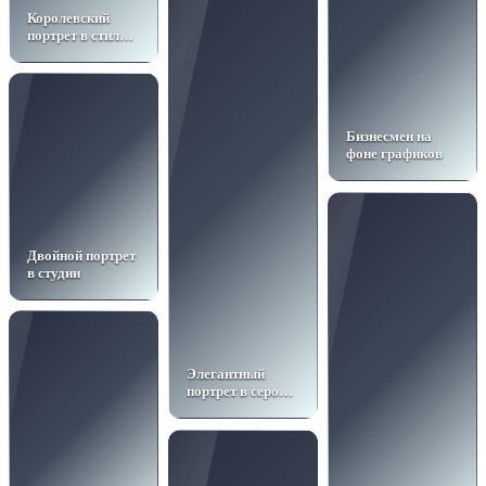
Королевский
портрет в стиле
Дейнерис
Бизнесмен на
фоне графиков
Двойной портрет
в студии
Элегантный
портрет в сером
жакете