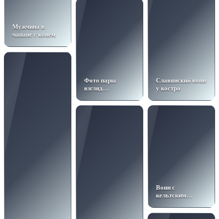
Мужчина в
чапане с конем
Фото пары
Славянский воин
взгляд
у костра
влюбленный
Воин с
кельтским
боевым
раскрасом