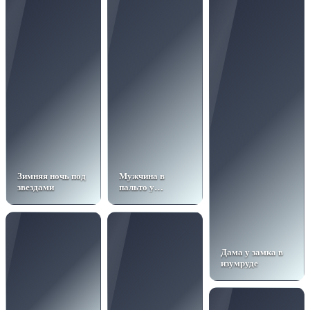
Зимняя ночь под
Мужчина в
звездами
пальто у
Лобного места
Дама у замка в
изумруде