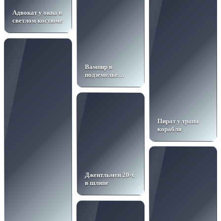
Адвокат у окна в
светлом костюме
Вампир в
подземелье
замка
Пират у трапа
корабля
Джентльмен 20-х
в шляпе