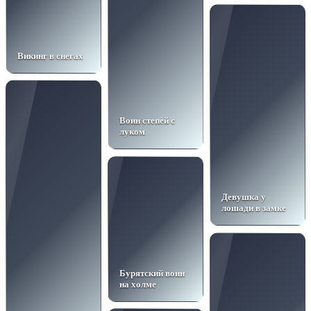
Викинг в снегах
Воин степей с
луком
Девушка у
лошади в замке
Бурятский воин
на холме