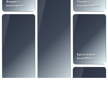
Флорист с
Флорист с
монстерой в
корзиной цветов
мастерской
Брутальный
боец ММА у
сетки
Боец ММА перед
Мужчина с
выходом на ринг
сиамским котом