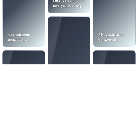
Подруги с кофе у
цветущих сакур
Летний день
Музыкантша на
подруг в
балконе в
ресторане
Берлине
Улыбающаяся
Мастер и клиент