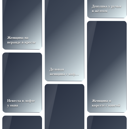
Девушка у ручья
в жёлтом
Женщина на
веранде в кресле
Деловая
женщина с кофе
в офисе
Невеста в лофте
Женщина в
у окна
корсете с книгой