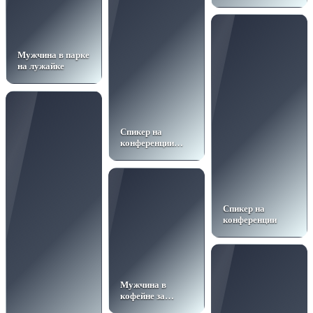
Мужчина в парке
на лужайке
Спикер на
конференции
перед экраном
Спикер на
конференции
Мужчина в
кофейне за
столиком