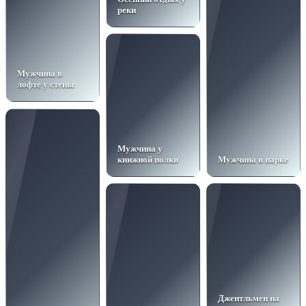
реки
Мужчина в
лофте у стены
Мужчина у
книжной полки
Мужчина в парке
Джентльмен на