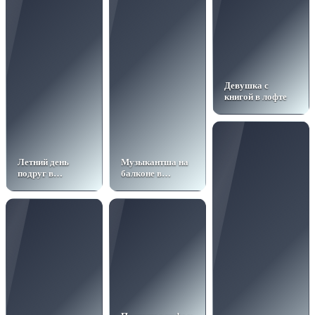
Девушка с
книгой в лофте
Летний день
Музыкантша на
подруг в
балконе в
ресторане
Берлине