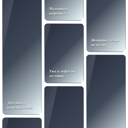
Мужчина в
кофейне с
капучино
Женщина у ёлки
на кухне
Уют в лофте на
лестнице
Девушка в
кофейне у окна