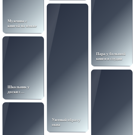
Мужчина с
книгой на пляже
Пара у большой
книги в студии
Школьник у
доски с
формулами
Уютный образ у
окна