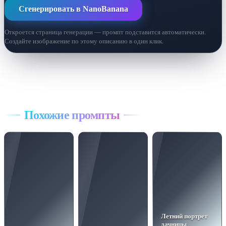
Сгенерировать в NanoBanana
Откроется страница генерации — промпт подставится автоматически.
Создайте изображение по этому описанию в один клик.
Все промпты
Похожие промпты
Летний портрет
дачницы