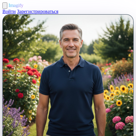
Imagify
Войти
Зарегистрироваться