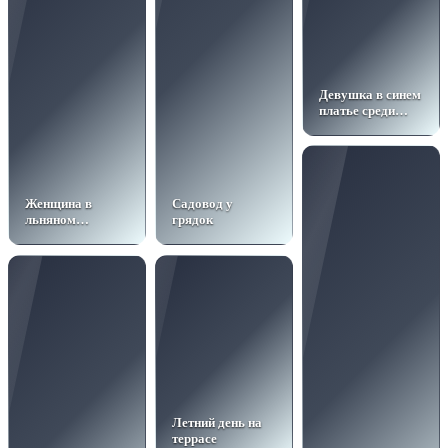
Девушка в синем
платье среди
цветов
Женщина в
Садовод у
льняном
грядок
костюме на
закате
Летний день на
террасе