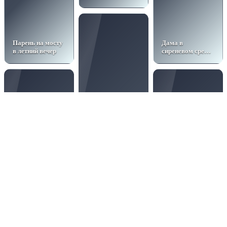
Парень на мосту
Дама в
в летний вечер
сиреневом среди
жасмина
Пара отдыхает в
Женщина у
парке
горячих
источников