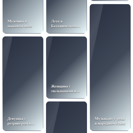
Мужчина в
Лето в
маковом поле
Ботаническом
саду
Женщина с
тюльпанами на
закате
Девушка с
Музыкант у реки
ретривером в
в народном стиле
саду