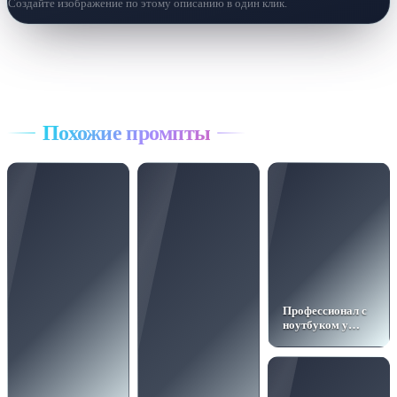
Создайте изображение по этому описанию в один клик.
Все промпты
Похожие промпты
Профессионал с
ноутбуком у
книжной полки