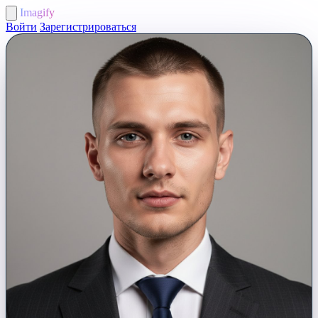
Imagify
Войти
Зарегистрироваться