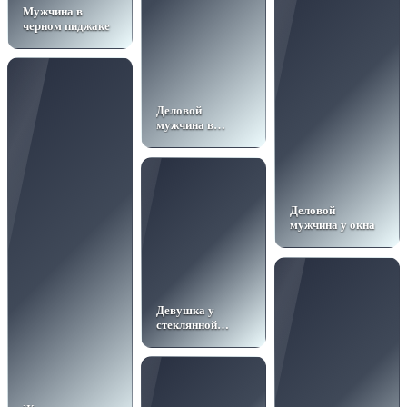
Мужчина в
черном пиджаке
Деловой
мужчина в
кабинете
Деловой
мужчина у окна
Девушка у
стеклянной
двери