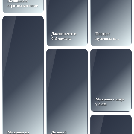
Женщина в
строгом костюме
Джентльмен в
Портрет
библиотеке
мужчины в
синем костюме
Мужчина с кофе
у окна
Мужчина на
Деловой