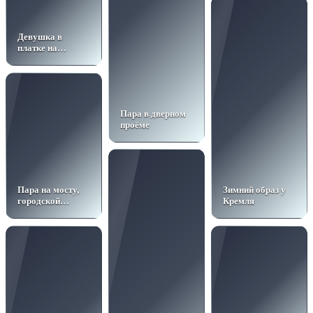
Девушка в
платке на
Красной
площади
Пара в дверном
проёме
Пара на мосту,
Зимний образ у
городской
Кремля
пейзаж