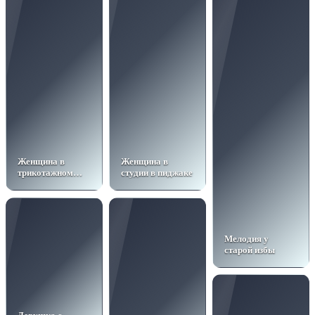
Женщина в
Женщина в
трикотажном
студии в пиджаке
боди
Мелодия у
старой избы