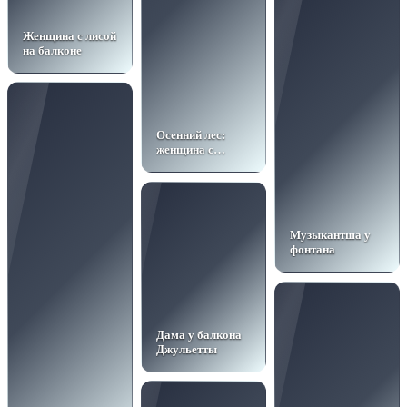
Женщина с лисой
на балконе
Осенний лес:
женщина с
пледом
Музыкантша у
фонтана
Дама у балкона
Джульетты