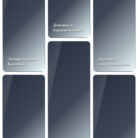
Девушка в
бордовом жакете
осенью
Летний образ на
Девушка у
Красной
забора в джинсах
площади