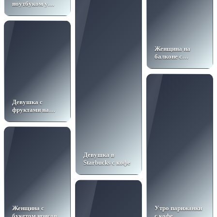
ноутбуком у
столика
Женщина на
балконе с
завтраком
Девушка с
фруктами на
Красной
площади
Девушка в
Starbucks с кофе
Женщина с
Утро парижанки
букетом ирисов
с кофе