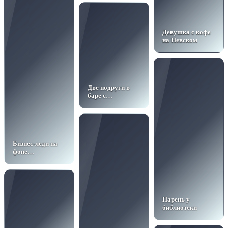
Девушка с кофе
на Невском
Две подруги в
баре с
коктейлями
Бизнес-леди на
фоне
небоскребов
Парень у
библиотеки