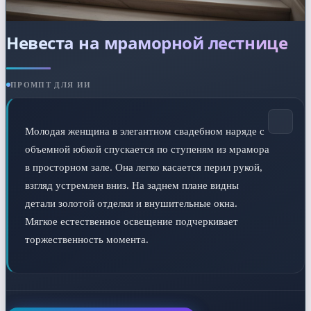
Невеста на мраморной лестнице
ПРОМПТ ДЛЯ ИИ
Молодая женщина в элегантном свадебном наряде с 
объемной юбкой спускается по ступеням из мрамора 
в просторном зале. Она легко касается перил рукой, 
взгляд устремлен вниз. На заднем плане видны 
детали золотой отделки и внушительные окна. 
Мягкое естественное освещение подчеркивает 
торжественность момента.