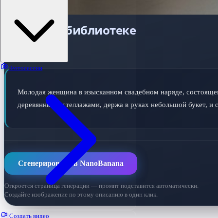
Невеста в библиотеке
ПРОМПТ ДЛЯ ИИ
Фотосессии
Молодая женщина в изысканном свадебном наряде, состоящем 
деревянными стеллажами, держа в руках небольшой букет, и
Сгенерировать в NanoBanana
Откроется страница генерации — промпт подставится автоматически.
Создайте изображение по этому описанию в один клик.
Создать видео