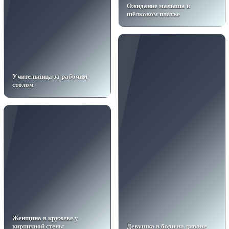
Ожидание малыша в
шёлковом платье
Учительница за рабочим
столом
Женщина в кружеве у
кирпичной стены
Девушка в боди на диване