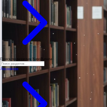
Поиск по разделам NanoBanana
День рождения