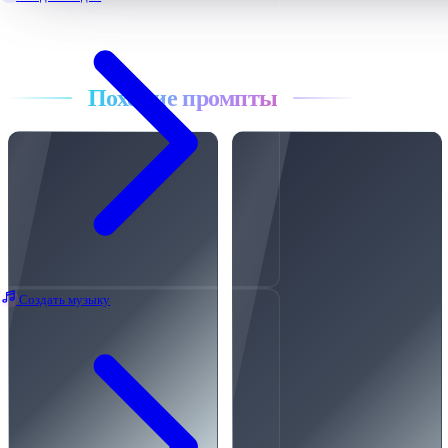
Все промпты
Похожие промпты
Создать музыку