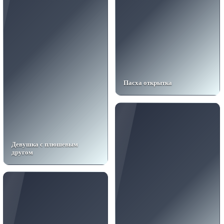
Пасха открытка
Девушка с плюшевым
другом