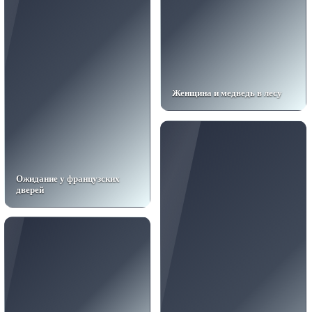
Женщина и медведь в лесу
Ожидание у французских
дверей