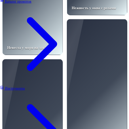
Каталог промптов
Нежность у окна с розами
Невеста у моря на закате
Инструменты