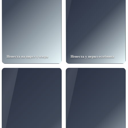
Невеста на пирсе у озера
Невеста у перил особняка