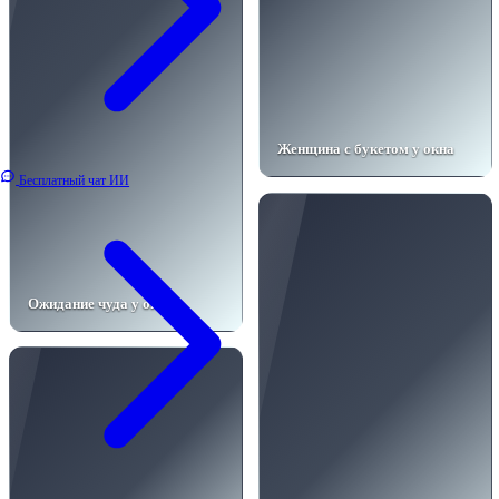
Женщина с букетом у окна
Бесплатный чат ИИ
Ожидание чуда у окна