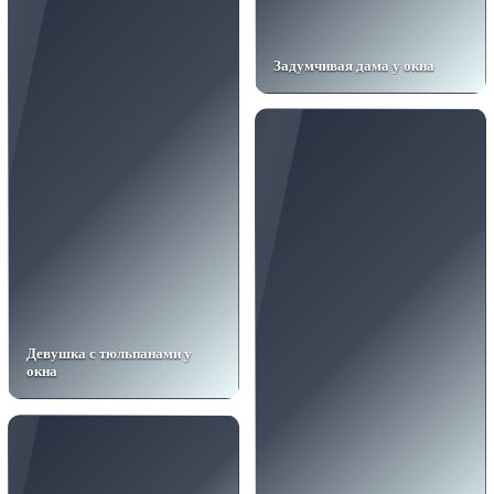
Задумчивая дама у окна
Девушка с тюльпанами у
окна