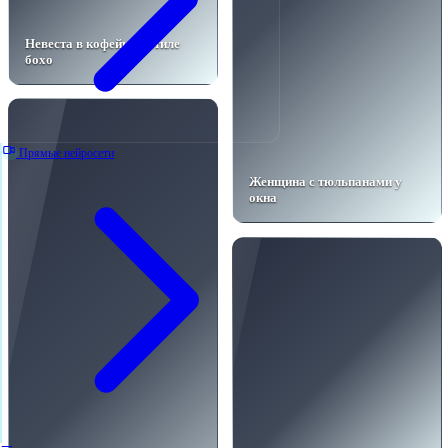
Невеста в кофейне в стиле
бохо
Прямые нейросети
Женщина с тюльпанами у
окна