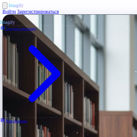
Imagify
Войти
Зарегистрироваться
Imagify
Создать картинку
NanoBanana