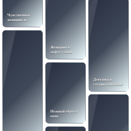
Чувственная
женщина в
красном боди
Женщина в
лофте у окна
Девушка в
студии в пиджаке
Нежный образ у
окна