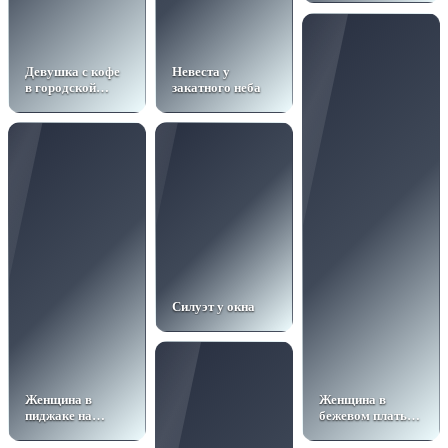
Девушка с кофе
Невеста у
в городской
закатного неба
кофейне
Силуэт у окна
Женщина в
Женщина в
пиджаке на
бежевом платье
паркете
под светом