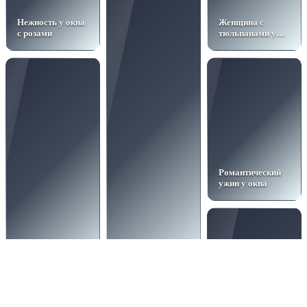
Нежность у окна
Женщина с
с розами
тюльпанами у
окна
Романтический
ужин у окна
Невеста у моря
Ожидание
на закате
малыша в
шёлковом
платье