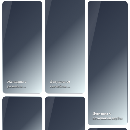
Женщина с
Девушка со
розами в
свечой на
солнечном свете
Рождество
Девушка с
веточками вербы