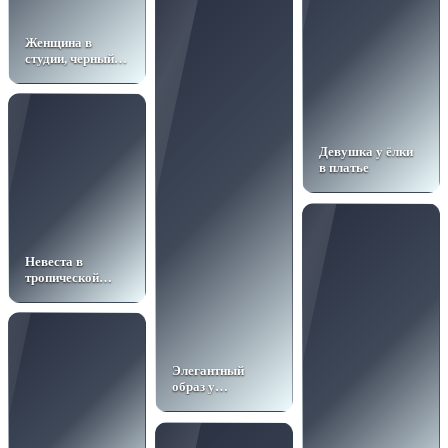
Женщина в
студии, черный
корсет
Девушка у ёлки
в платье
Невеста в
тропической
оранжерее
Элегантный
образ у
панорамной
двери