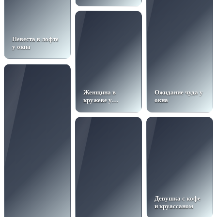
платье
Невеста в лофте
у окна
Женщина в
Ожидание чуда у
кружеве у
окна
кирпичной стены
Девушка с кофе
и круассаном