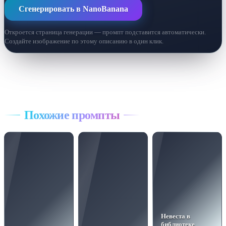
Сгенерировать в NanoBanana
Откроется страница генерации — промпт подставится автоматически.
Создайте изображение по этому описанию в один клик.
Все промпты
Похожие промпты
Невеста в
библиотеке