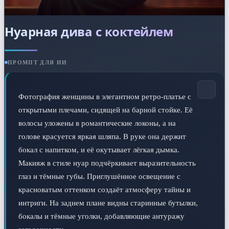
Нуарная дива с коктейлем
ПРОМПТ ДЛЯ ИИ
Фотография женщины в элегантном ретро-платье с 
открытыми плечами, сидящей на барной стойке. Её 
волосы уложены в романтические локоны, а на 
голове красуется яркая шляпа. В руке она держит 
бокал с напитком, и её окутывает лёгкая дымка. 
Макияж в стиле нуар подчёркивает выразительность 
глаз и тёмные губы. Приглушённое освещение с 
красноватым оттенком создаёт атмосферу тайны и 
интриги. На заднем плане видны старинные бутылки, 
бокалы и тёмные уголки, добавляющие антуражу 