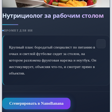
Нутрициолог за рабочим столом
ПРОМПТ ДЛЯ ИИ
Крупный план: бородатый специалист по питанию в 
очках и светлой футболке сидит за столом, на 
котором разложена фруктовая нарезка и ноутбук. Он 
жестикулирует, объясняя что-то, и смотрит прямо в 
объектив.
Сгенерировать в NanoBanana