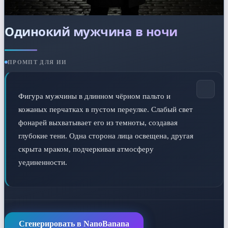
Одинокий мужчина в ночи
ПРОМПТ ДЛЯ ИИ
Фигура мужчины в длинном чёрном пальто и 
кожаных перчатках в пустом переулке. Слабый свет 
фонарей выхватывает его из темноты, создавая 
глубокие тени. Одна сторона лица освещена, другая 
скрыта мраком, подчеркивая атмосферу 
уединенности.
Сгенерировать в NanoBanana