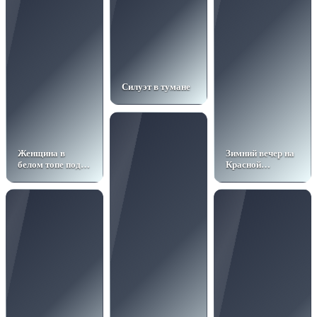
Силуэт в тумане
Женщина в
Зимний вечер на
белом топе под
Красной
лучом света
площади