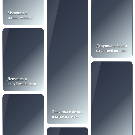
Мужчина в
маковом поле
Девушка в белом
на летней поляне
Девушка в
голубом на поле
Девушка в белом
платье на лугу