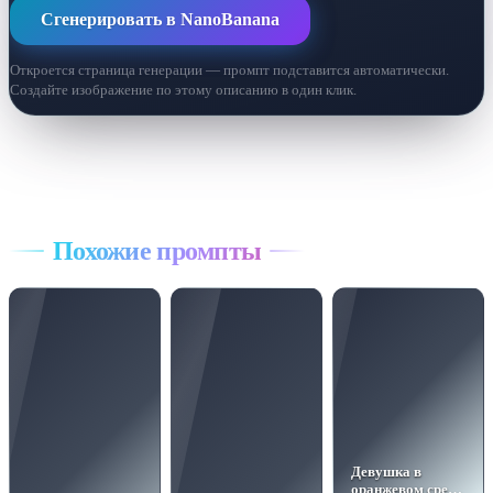
Сгенерировать в NanoBanana
Откроется страница генерации — промпт подставится автоматически.
Создайте изображение по этому описанию в один клик.
Все промпты
Похожие промпты
Девушка в
оранжевом среди