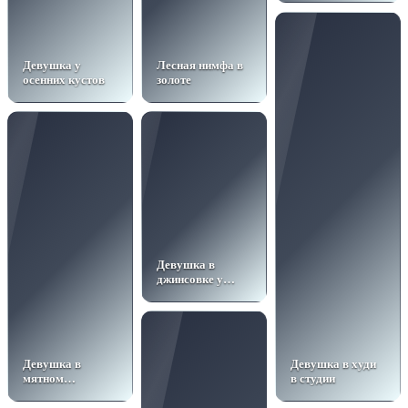
Девушка у
Лесная нимфа в
осенних кустов
золоте
Девушка в
джинсовке у
тропы
Девушка в
Девушка в худи
мятном
в студии
кардигане на
лугу