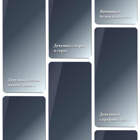
Женщина в
белом платье в
поле
Девушка с корги
в горах
Девушка в белом
платье среди
цветов
Девушка в
сарафане среди
гор