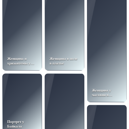
Женщина и
Женщина в поле
хризантемы у
в платье
входа
Женщина у
часовни в
Новосибирске
Портрет у
Байкала