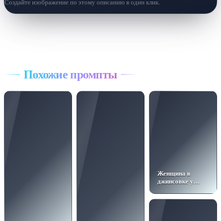
Создайте изображение по этому описанию в один клик.
Все промпты
Похожие промпты
Женщина в
джинсовке у
дома