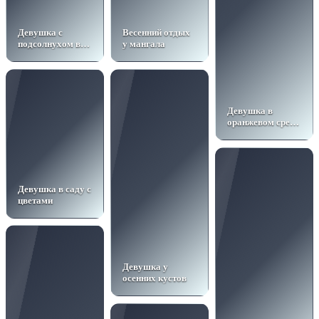
Девушка с
Весенний отдых
подсолнухом в
у мангала
поле
Девушка в
оранжевом среди
листвы
Девушка в саду с
цветами
Девушка у
осенних кустов