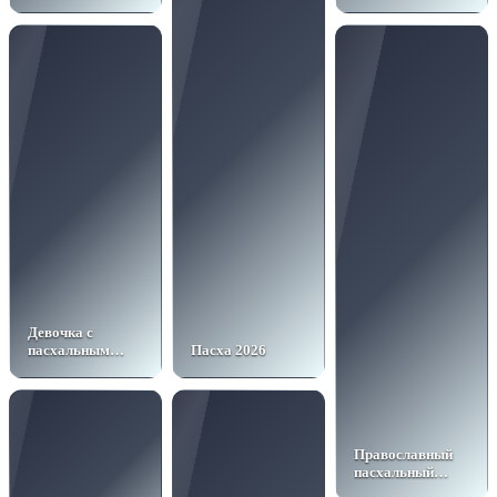
среди подарков
Девочка с
пасхальным
Пасха 2026
яйцом
Православный
пасхальный
образ