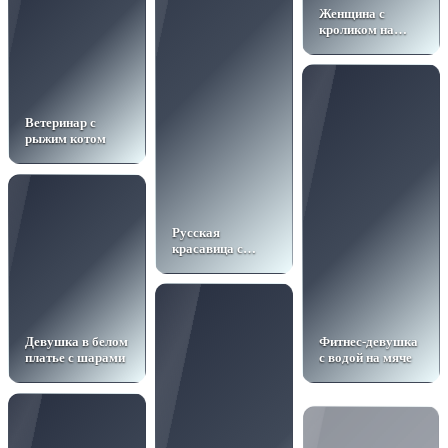
Женщина с
кроликом на
Пасху
Ветеринар с
рыжим котом
Русская
красавица с
пасхальным
угощением
Девушка в белом
Фитнес-девушка
платье с шарами
с водой на мяче