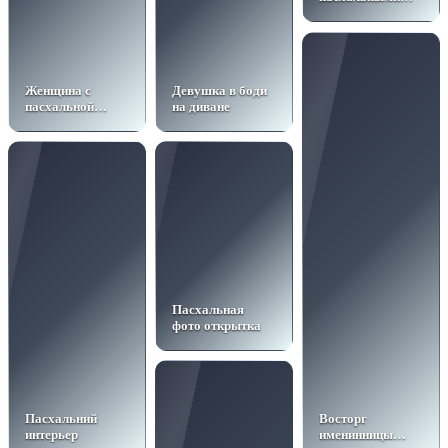
яйцами
Женщина с
Девушка в боди
пасхальной
на диване
корзиной
Пасхальная
фото открытка
Пасхальний
Восторг
интерьер
именинницы