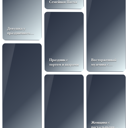
Семейная Пасха
Девушка у
праздничного
пасхального
стола
Праздник с
Восторженный
тортом и шарами
мужчина с
подарком
Женщина с
пасхальными