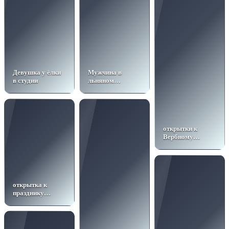
Девушка у ёлки
Мужчина в
в студии
льняном
пиджаке у окна
открытки к
Вербному
воскресенью
открытка к
празднику
Вербного
воскресенья