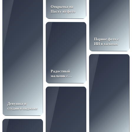
Открытка на
Пасху из фото
Парное фото с
ИИ в халатах
Радостный
мальчик с
мороженым
Девушка в
студии в пиджаке