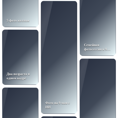
5 фото коллаж
Семейная
фотосессия к 9
мая бесплатный
промпт
Два возраста в
одном кадре
Фото на 9 мая с
ИИ