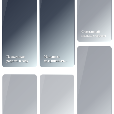
Счастливый
малыш с тортом
Пасхальная
Малыш за
радость в саду
праздничным
столом
Женщина с