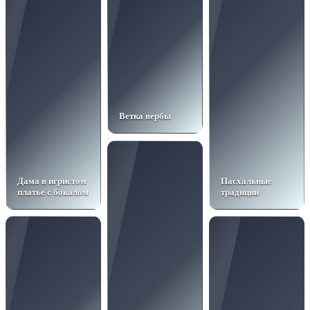
Ветка вербы
Дама в игристом
Пасхальные
платье с бокалом
традиции