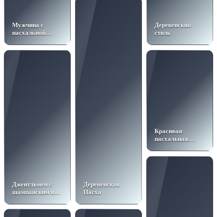
Мужчина с
Деревенский
пасхальной
стиль
выпечкой
Красивая
пасхальная
открытка
Джентльмен с
Деревенская
шампанским и
Пасха
свечами