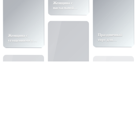
пасхальной
корзиной
Женщина с
Праздничный
угощениями у
торт для
колодца
малыша
Счастливый
Пасхальная