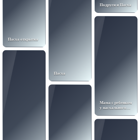
Подруги и Пасха
Пасха открытка
Пасха
Мама с ребенком
у пасхального
стола