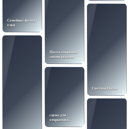
Семейное фото у
елки
Пасха открытка
своми руками
Светлой Пасхи
сцена для
открытки к
Вербному
воскресенью