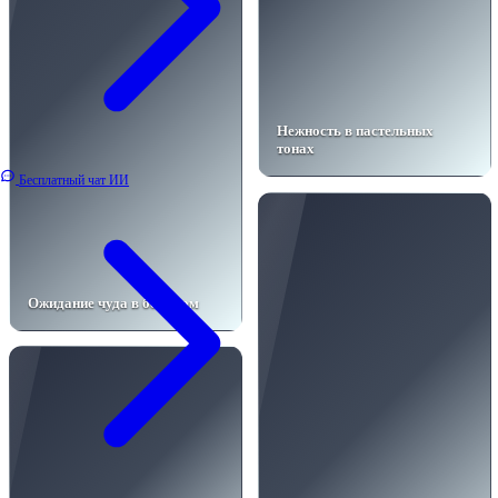
Нежность в пастельных
тонах
Бесплатный чат ИИ
Ожидание чуда в бежевом