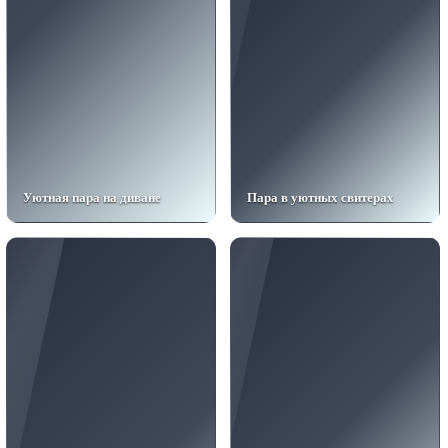
Уютная пара на диване
Пара в уютных свитерах