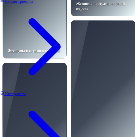
Каталог промптов
Женщина в студии, черный
корсет
Женщина в студии в пиджаке
Инструменты