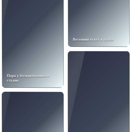
Весенний букет в руках
Пара у большой книги в
студии