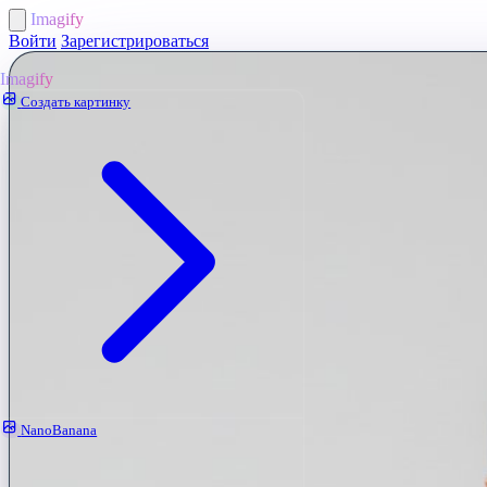
Imagify
Войти
Зарегистрироваться
Imagify
Создать картинку
NanoBanana