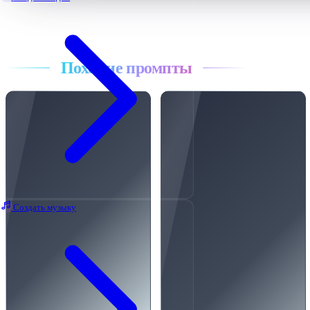
Все промпты
Похожие промпты
Создать музыку