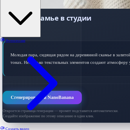
Пара на скамье в студии
ПРОМПТ ДЛЯ ИИ
Фотосессии
Молодая пара, сидящая рядом на деревянной скамье в залито
тонах. Несколько текстильных элементов создают атмосферу 
Сгенерировать в NanoBanana
Откроется страница генерации — промпт подставится автоматически.
Создайте изображение по этому описанию в один клик.
Создать видео