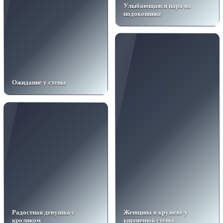
Улыбающаяся пара на
подоконнике
Ожидание у стены
Радостная девушка с
Женщина в кружеве у
кроликом
кирпичной стены