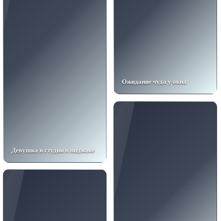
Ожидание чуда у окна
Девушка в студии в пиджаке