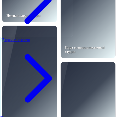
Нежная пара в студии
Прямые нейросети
Пара в минималистичной
студии