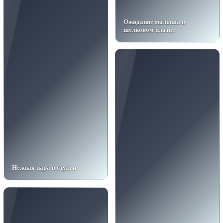
Ожидание малыша в
шёлковом платье
Нежная пара в студии