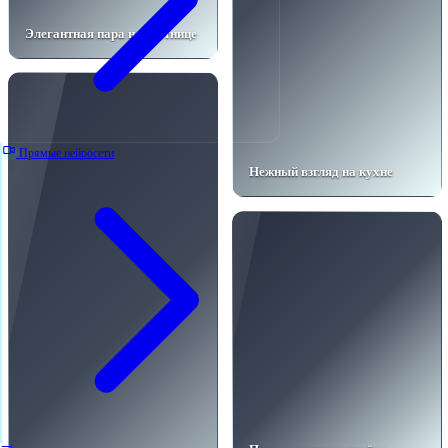
Элегантная пара на лестнице
Прямые нейросети
Нежный взгляд на кухне