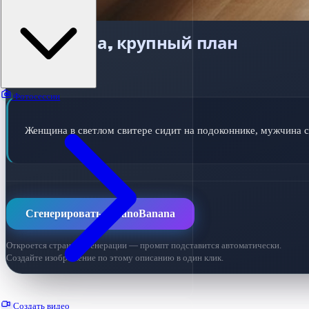
Пара у окна, крупный план
ПРОМПТ ДЛЯ ИИ
Фотосессии
Женщина в светлом свитере сидит на подоконнике, мужчина с
Сгенерировать в NanoBanana
Откроется страница генерации — промпт подставится автоматически.
Создайте изображение по этому описанию в один клик.
Создать видео