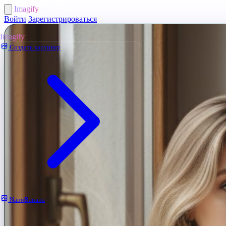
Imagify
Войти
Зарегистрироваться
Imagify
Создать картинку
NanoBanana