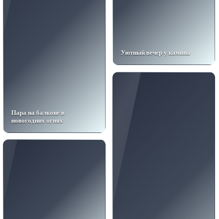
Уютный вечер у камина
Пара на балконе в
новогодних огнях