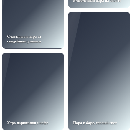
Влюбленная пара на закате
Счастливая пара за
свадебным ужином
Утро парижанки с кофе
Пара в баре, теплый свет