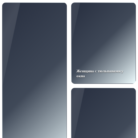
Женщина с тюльпанами у
окна