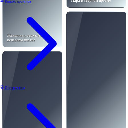
Пара в дверном проёме
Каталог промптов
Женщина у зеркала в
вечернем платье
Инструменты