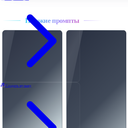
Все промпты
Похожие промпты
Создать музыку