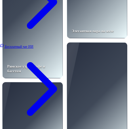
Элегантная пара на яхте
Бесплатный чат ИИ
Римское утро с кофе и
багетом