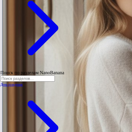
Поиск по разделам NanoBanana
День рождения