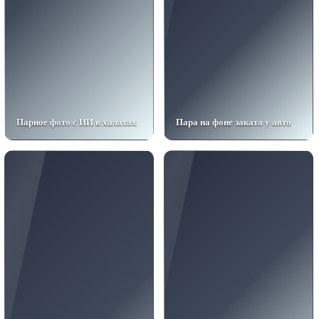
Парное фото с ИИ в халатах
Пара на фоне заката у авто