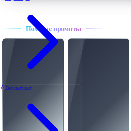
Все промпты
Похожие промпты
Создать музыку