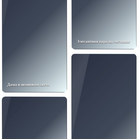
Элегантная пара на лестнице
Дама в неоновом свете