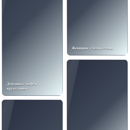
Женщина у белой стены
Девушка с кофе и
круассаном