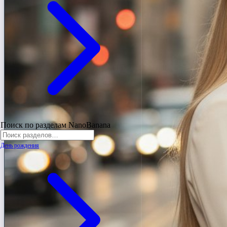
Поиск по разделам NanoBanana
День рождения