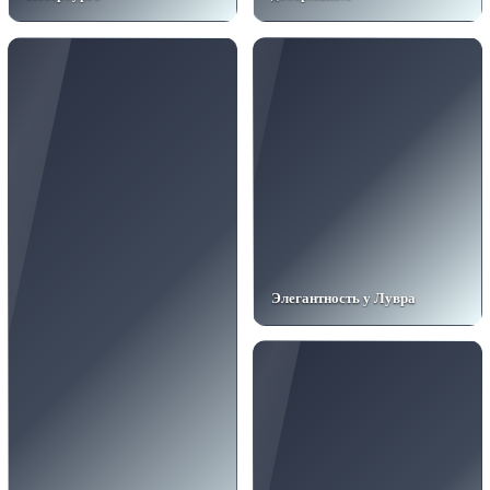
Элегантность у Лувра