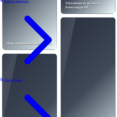
Каталог промптов
Элегантность на мосту
Александра III
Пара на фоне ночного города
Инструменты