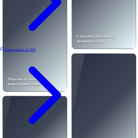
Стильная девушка у
неонового кафе
Бесплатный чат ИИ
Пара на балконе в
новогодних огнях