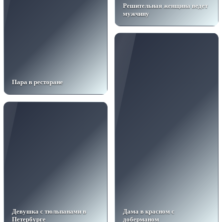
Решительная женщина ведет
мужчину
Пара в ресторане
Девушка с тюльпанами в
Дама в красном с
Петербурге
доберманом