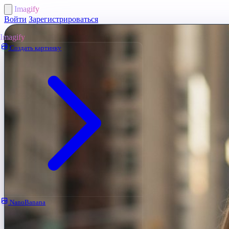
Imagify
Войти
Зарегистрироваться
Imagify
Создать картинку
NanoBanana