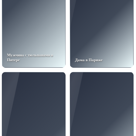
Мужчина с тюльпанами в
Питере
Дама в Париже