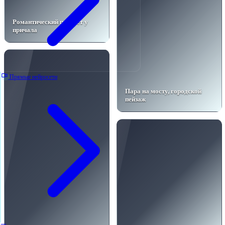
Романтический портрет у
причала
Прямые нейросети
Пара на мосту, городской
пейзаж