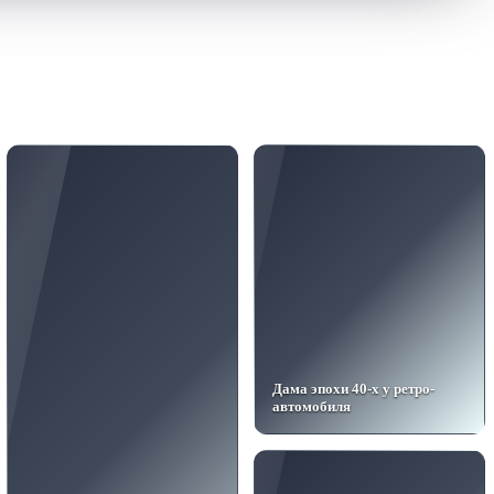
Дама эпохи 40-х у ретро-
автомобиля