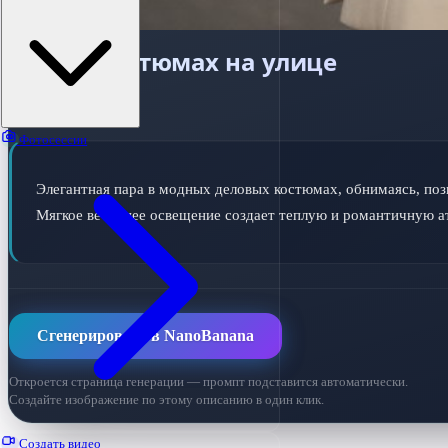
Пара в костюмах на улице
ПРОМПТ ДЛЯ ИИ
Фотосессии
Элегантная пара в модных деловых костюмах, обнимаясь, пози
Мягкое вечернее освещение создает теплую и романтичную а
Сгенерировать в NanoBanana
Откроется страница генерации — промпт подставится автоматически.
Создайте изображение по этому описанию в один клик.
Создать видео