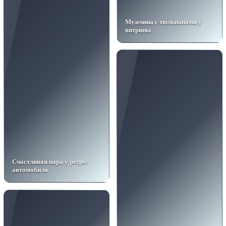
Мужчина с тюльпанами у
витрины
Счастливая пара у ретро-
автомобиля