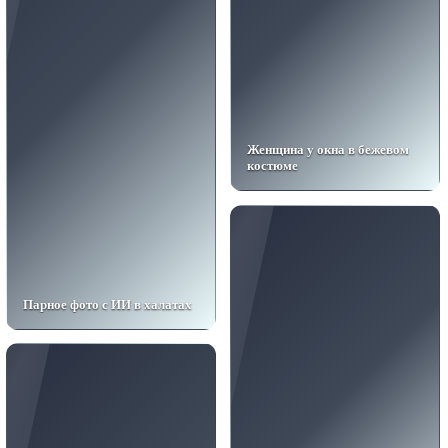
Женщина у окна в бежевом
костюме
Парное фото с ИИ в халатах