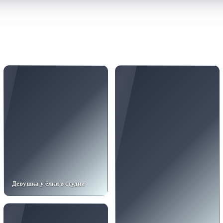
Девушка у ёлки в студии