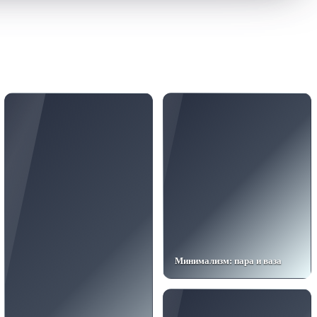
Минимализм: пара и ваза