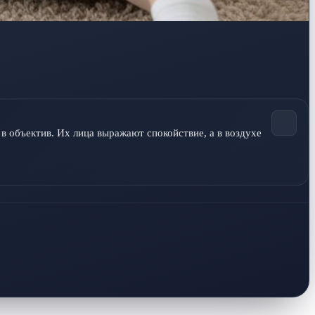
в объектив. Их лица выражают спокойствие, а в воздухе 