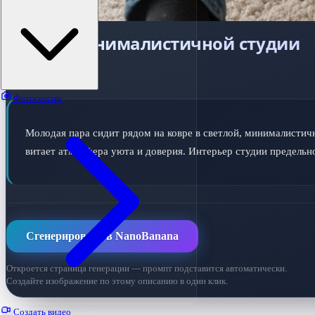
Пара в минималистичной студии
ПРОМПТ ДЛЯ ИИ
Фотосессии
Молодая пара сидит рядом на ковре в светлой, минималистичн
витает атмосфера уюта и доверия. Интерьер студии предельно
Сгенерировать в NanoBanana
Откроется страница генерации — промпт подставится автоматически.
Создайте изображение по этому описанию в один клик.
Создать видео