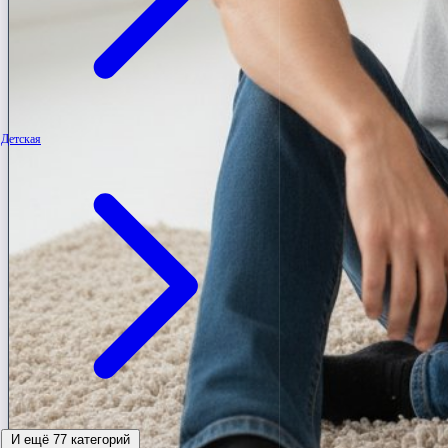
Детская
И ещё 77 категорий