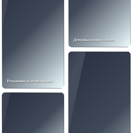
Девушка в парке летом
Романтика в летнем парке