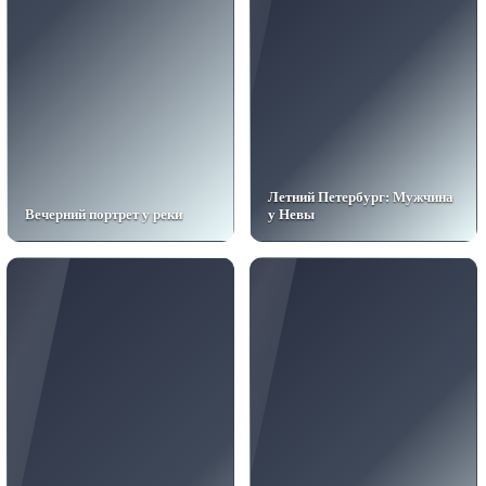
Летний Петербург: Мужчина
Вечерний портрет у реки
у Невы