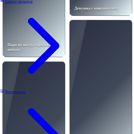
Каталог промптов
Девушка с книгой в лесу
Пара на мосту, городской
пейзаж
Инструменты