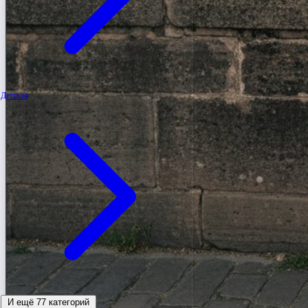
Детская
И ещё 77 категорий