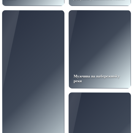
Мужчина на набережной у
реки