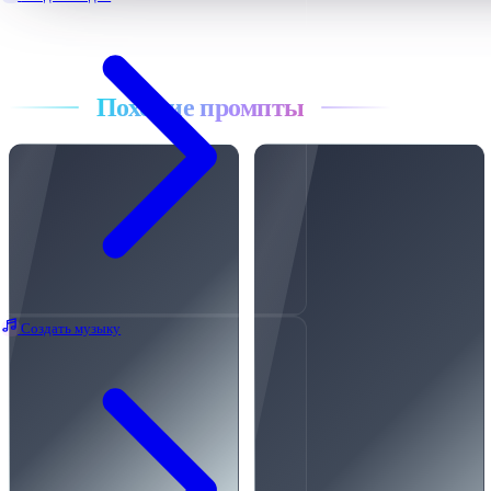
Все промпты
Похожие промпты
Создать музыку