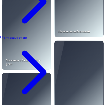
Парень на набережной
Бесплатный чат ИИ
Мужчина с балалайкой у
реки