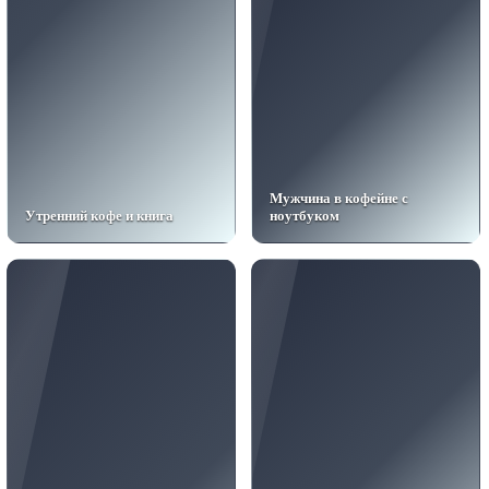
Мужчина в кофейне с
Утренний кофе и книга
ноутбуком