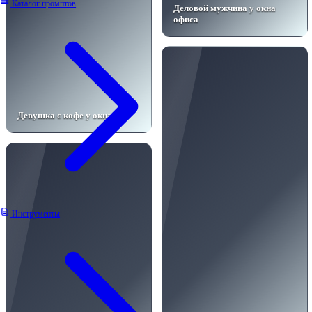
Каталог промптов
Деловой мужчина у окна
офиса
Девушка с кофе у окна
Инструменты