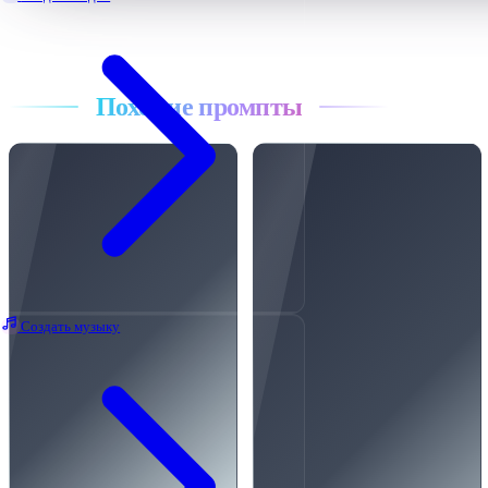
Все промпты
Похожие промпты
Создать музыку