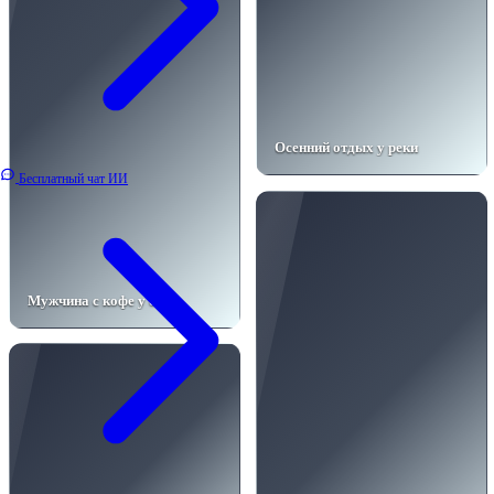
Осенний отдых у реки
Бесплатный чат ИИ
Мужчина с кофе у окна