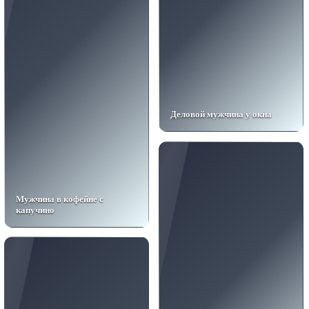
Деловой мужчина у окна
Мужчина в кофейне с
капучино