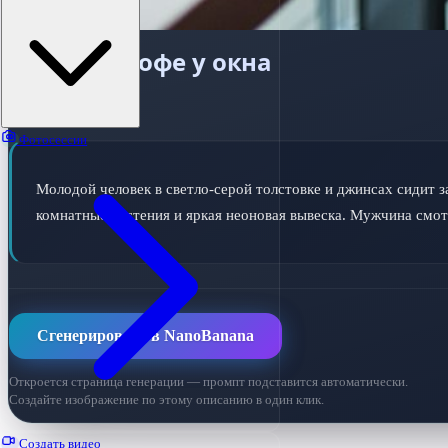
Парень с кофе у окна
ПРОМПТ ДЛЯ ИИ
Фотосессии
Молодой человек в светло-серой толстовке и джинсах сидит з
комнатные растения и яркая неоновая вывеска. Мужчина смот
Сгенерировать в NanoBanana
Откроется страница генерации — промпт подставится автоматически.
Создайте изображение по этому описанию в один клик.
Создать видео