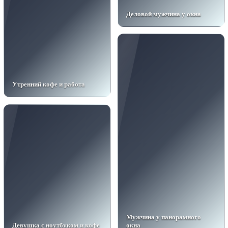
Деловой мужчина у окна
Утренний кофе и работа
Мужчина у панорамного
Девушка с ноутбуком и кофе
окна