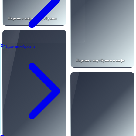
Парень с кофе и ноутбуком
Прямые нейросети
Парень с ноутбуком в кафе