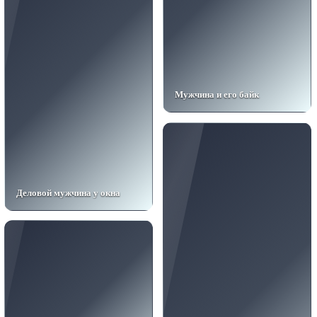
Мужчина и его байк
Деловой мужчина у окна