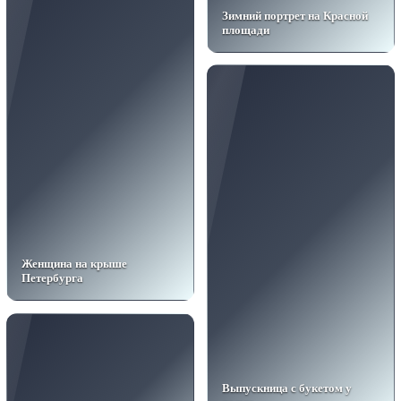
Зимний портрет на Красной
площади
Женщина на крыше
Петербурга
Выпускница с букетом у