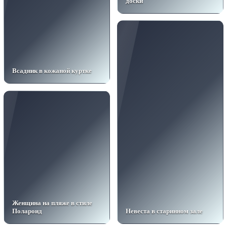
доски
Всадник в кожаной куртке
Женщина на пляже в стиле
Полароид
Невеста в старинном зале