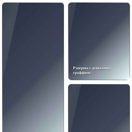
Рэперша с деньгами у
граффити