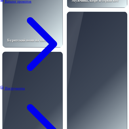
Мужчина, кофе и серый кот
Каталог промптов
Бурятский воин на холме
Инструменты