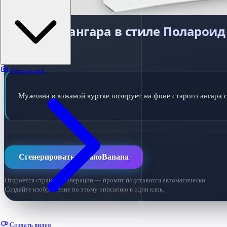
Портрет у ангара в стиле Полароид
ПРОМПТ ДЛЯ ИИ
Фотосессии
Мужчина в кожаной куртке позирует на фоне старого ангара с
Сгенерировать в NanoBanana
Откроется страница генерации — промпт подставится автоматически.
Создайте изображение по этому описанию в один клик.
Создать видео