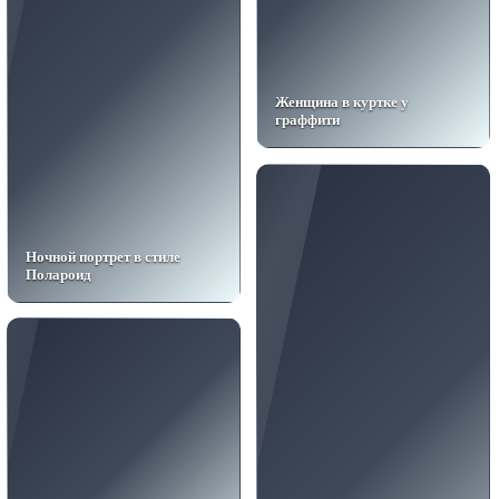
Женщина в куртке у
граффити
Ночной портрет в стиле
Полароид