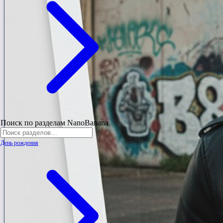
Поиск по разделам NanoBanana
День рождения