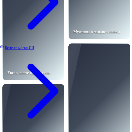
Мужчина в чапане с конем
Бесплатный чат ИИ
Уют в лофте на лестнице