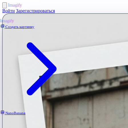
Imagify
Войти
Зарегистрироваться
Imagify
Создать картинку
NanoBanana