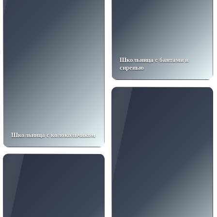
Школьница с бантами и
сиренью
Школьница с колокольчиком