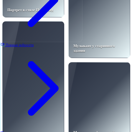
Портрет в стиле Полароид
Прямые нейросети
Музыкант у старинного
здания