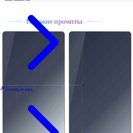
Все промпты
Похожие промпты
Создать музыку