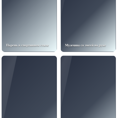
Парень в спортивном стиле
Мужчина со змеей на руке