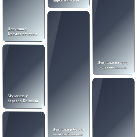
пирсе Байкала
Девушка у
Кремля вечером
Девушка на лугу
с одуванчиками
Мужчина у
берегов Байкала
Девушка в белом
на летней поляне