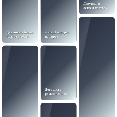
Девушка в
летнем платье на
лугу
Девушка в белом
Летний портрет
платье у воды
на пирсе
Девушка с
ромашками в
поле