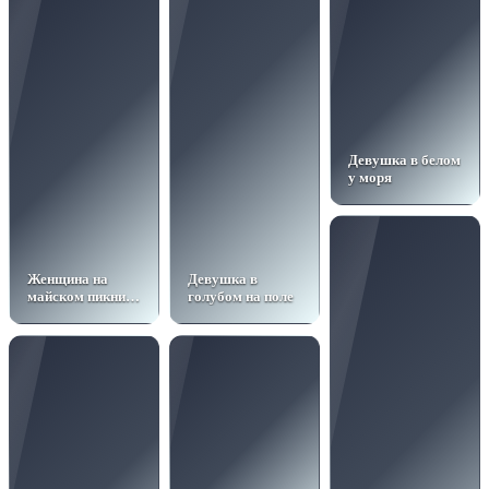
Девушка в белом
у моря
Женщина на
Девушка в
майском пикнике
голубом на поле
с книгой