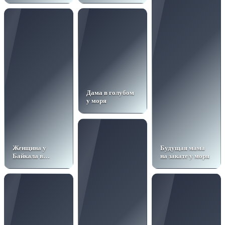
Дама в голубом
у моря
Женщина у
Будущая мама
Байкала в
на закате у моря
платье