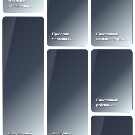
Ребенок у
праздничного
стола
Праздник
Счастливый
малыша с
малыш с тортом
тортом
и шарами
Счастливый
ребенок с
шариками
Праздничный
Женщина у