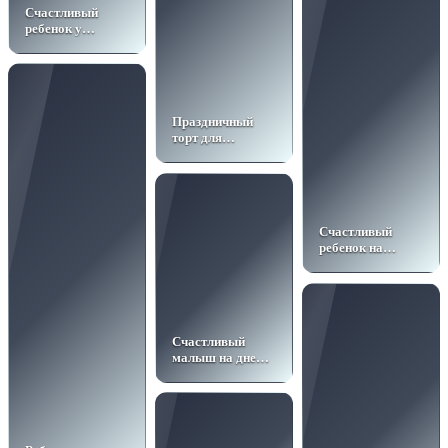
Счастливый
ребенок у
праздничного
стола
Праздничный
торт для
малыша
Счастливый
ребенок на
празднике
Счастливый
малыш на дне
рождения