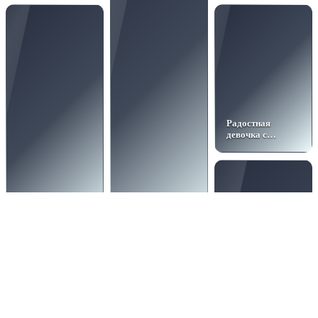
Радостная
девочка с
шариками
Восторг
Девушка в белом
именинницы
платье с шарами
среди подарков