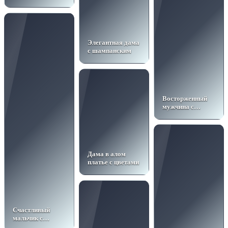
шарами
Элегантная дама
с шампанским
Восторженный
мужчина с
подарком
Дама в алом
платье с цветами
Счастливый
мальчик с
мячами