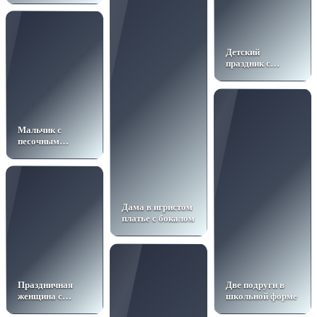
Детский
праздник с
тортом
Мальчик с
песочным
замком
Дама в игристом
платье с бокалом
Праздничная
Две подруги в
женщина с
школьной форме
сиренью