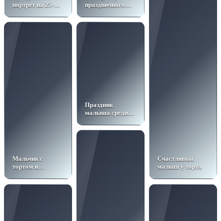
портрет на 25-
праздничного
летие
торта
Праздник
малыша среди
шаров
Мальчик с
Счастливый
тортом и
малыш у торта
свечами