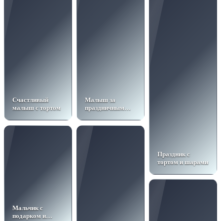
Счастливый
Малыш за
малыш с тортом
праздничным
столом
Праздник с
тортом и шарами
Мальчик с
подарком и