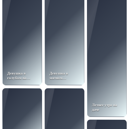
Девушка в
Девушка в
голубом на
мятном
лесной поляне
кардигане на
лугу
Летнее утро на
даче