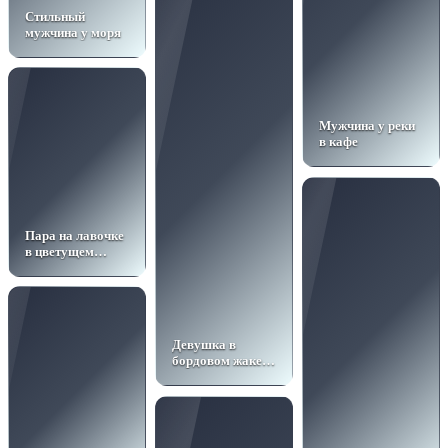
Стильный
мужчина у моря
Мужчина у реки
в кафе
Пара на лавочке
в цветущем
парке
Девушка в
бордовом жакете
осенью