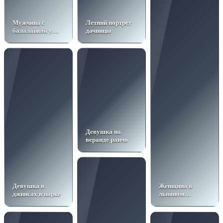
Мужчина с
Летний портрет
балалайкой у
дачницы
реки
Девушка на
веранде ранчо
Девушка в
Женщина в
джинсах в парке
льняном
костюме на
закате