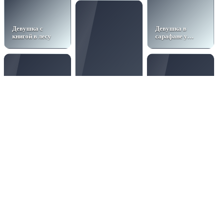
Девушка с
Девушка в
книгой в лесу
сарафане у
ручья
Девушка у ручья
Девушка в
в жёлтом
жёлтом пальто
на лугу