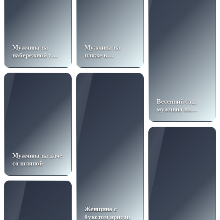
Мужчина на
Мужчина на
набережной у
пляже в
реки
закатных лучах
Весенний сад,
мужчина на
мостике
Мужчина на даче
со шляпой
Женщина с
букетом ирисов