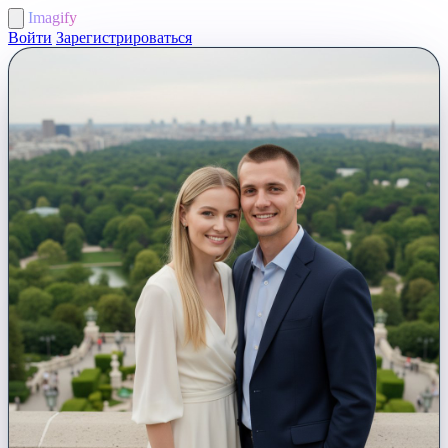
Imagify
Войти
Зарегистрироваться