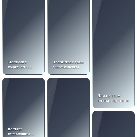
Мальчик с
Элегантная дама
подарком и
с шампанским
шарами
Дама в алом
платье с цветами
Восторг
именинницы