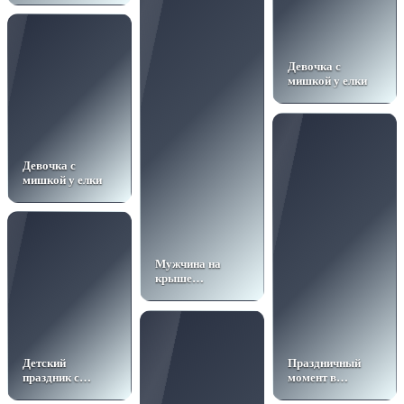
Девочка с
мишкой у елки
Девочка с
мишкой у елки
Мужчина на
крыше
Петербурга
Детский
Праздничный
праздник с
момент в
тортом
бархатном