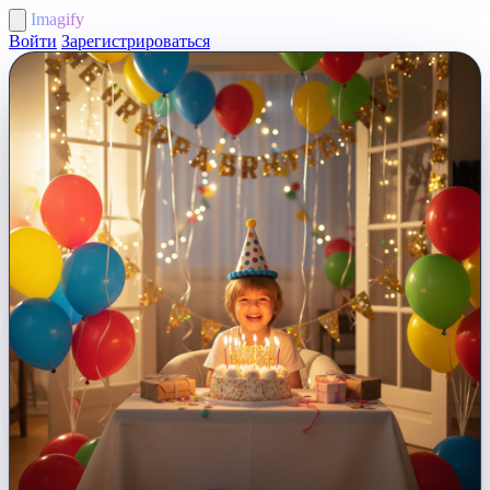
Imagify
Войти
Зарегистрироваться