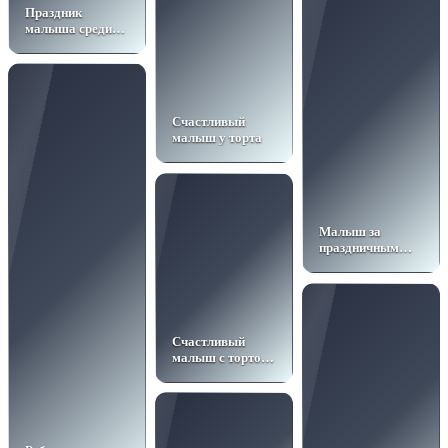
Праздник
малыша среди
шаров
Счастливый
малыш у торта
Малыш за
праздничным
столом
Счастливый
малыш с тортом
и шарами