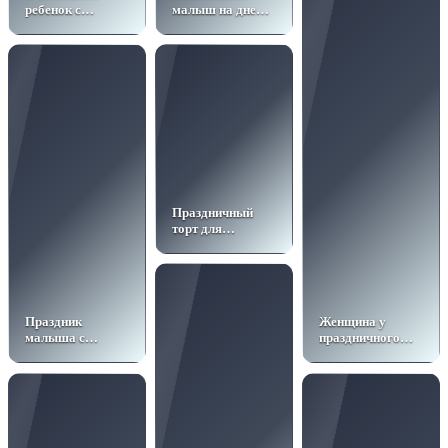
ребенок с
малыш на дне
шариками
рождения
Праздничный
торт для
малыша
Праздник
Женщина у
малыша с
праздничного
тортом
торта