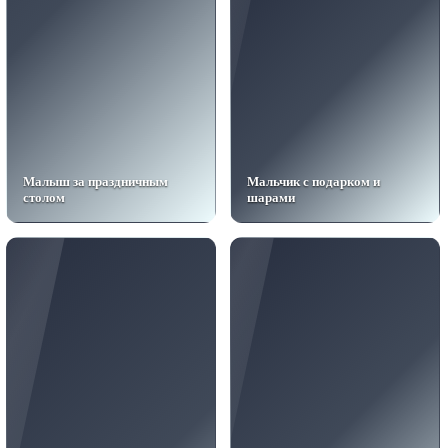
Малыш за праздничным
Мальчик с подарком и
столом
шарами