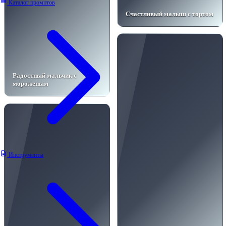
Каталог промптов
Счастливый малыш с тортом
Радостный мальчик с
мороженым
Инструменты