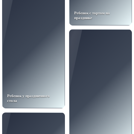
Ребенок с тортом на
празднике
Ребенок у праздничного
стола