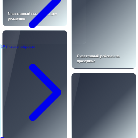
Счастливый малыш на дне
рождения
Прямые нейросети
Счастливый ребенок на
празднике