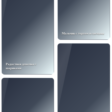
Мальчик с тортом и свечами
Радостная девочка с
шариками