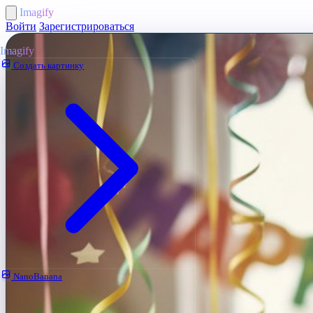
Imagify
Войти
Зарегистрироваться
Imagify
Создать картинку
NanoBanana