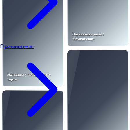
Элегантная дама с
шампанским
Бесплатный чат ИИ
Женщина у праздничного
торта