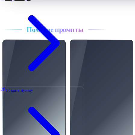
Все промпты
Похожие промпты
Создать музыку