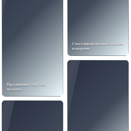
Счастливый малыш с тортом
и шарами
Праздничный торт для
малыша