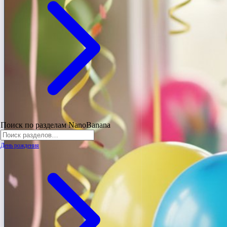
Поиск по разделам NanoBanana
День рождения