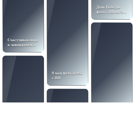
День Победы
фото с ИИ на 9
мая
Счастливая пара
в лавандовом
поле
9 мая фото детей
с ИИ
Портрет у
Байкала