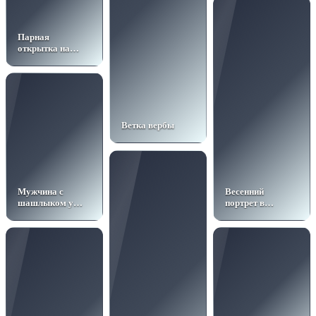
Парная
открытка на
Пасху
Ветка вербы
Мужчина с
Весенний
шашлыком у
портрет в
мангала
цветущем саду