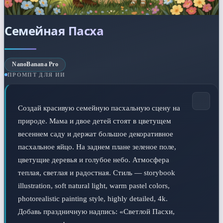
Семейная Пасха
NanoBanana Pro
ПРОМПТ ДЛЯ ИИ
Создай красивую семейную пасхальную сцену на 
природе. Мама и двое детей стоят в цветущем 
весеннем саду и держат большое декоративное 
пасхальное яйцо. На заднем плане зеленое поле, 
цветущие деревья и голубое небо. Атмосфера 
теплая, светлая и радостная. Стиль — storybook 
illustration, soft natural light, warm pastel colors, 
photorealistic painting style, highly detailed, 4k.

Добавь праздничную надпись: «Светлой Пасхи, 