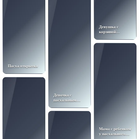
Девушка с
корзиной
пасхальных яиц
Пасха открытка
Девочка с
пасхальным
яйцом
Мама с ребенком
у пасхального
стола