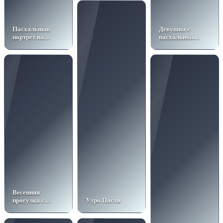
Пасхальный
Девушка с
портрет на
пасхальной
природе
корзиной в поле
Весенняя
прогулка с
Утро Пасхи
тюльпанами