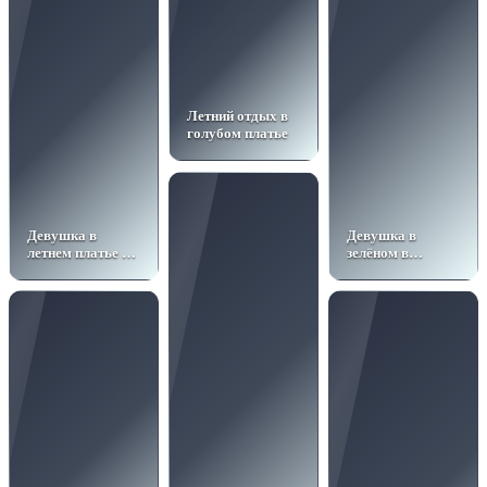
Летний отдых в
голубом платье
Девушка в
Девушка в
летнем платье в
зелёном в
старом городе
дендрарии