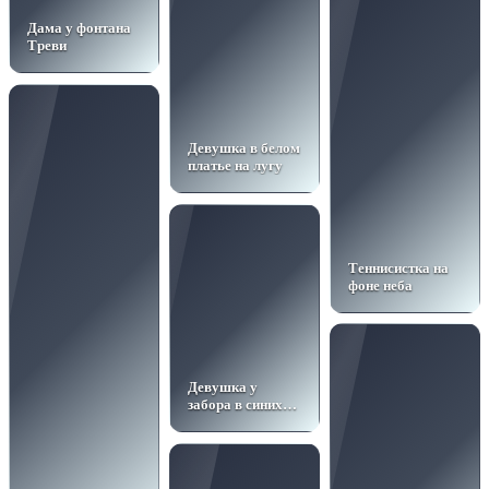
Дама у фонтана
Треви
Девушка в белом
платье на лугу
Теннисистка на
фоне неба
Девушка у
забора в синих
кюлотах