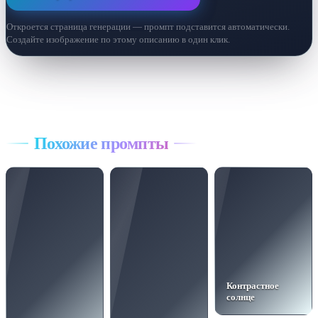
Откроется страница генерации — промпт подставится автоматически.
Создайте изображение по этому описанию в один клик.
Все промпты
Похожие промпты
Контрастное
солнце