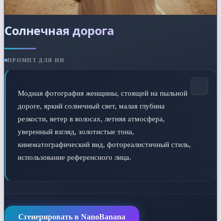
Солнечная дорога
ПРОМПТ ДЛЯ ИИ
Модная фотография женщины, стоящей на пыльной 
дороге, яркий солнечный свет, малая глубина 
резкости, ветер в волосах, летняя атмосфера, 
уверенный взгляд, золотистые тона, 
кинематографический вид, фотореалистичный стиль, 
использование референсного лица.
Сгенерировать в NanoBanana