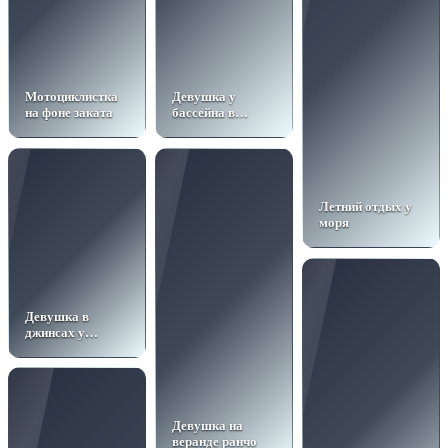
Мотоциклистка
Девушка у
на фоне заката
бассейна в
купальнике
Летний отдых у
моря
Девушка в
джинсах у
фасада
Девушка на
веранде ранчо