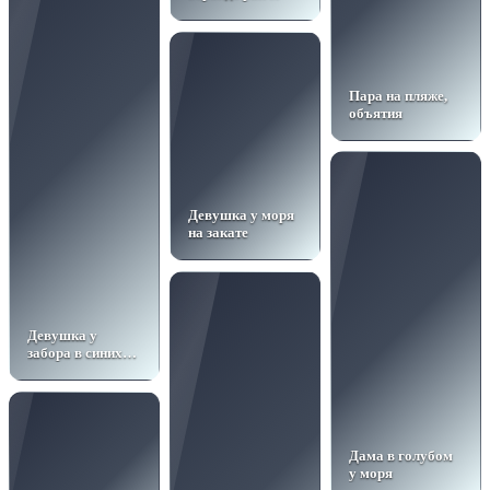
Пара на пляже,
объятия
Девушка у моря
на закате
Девушка у
забора в синих
кюлотах
Дама в голубом
у моря