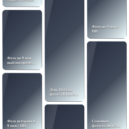
Фото на 9 мая с
ИИ
Фото на 9 мая
шаблон промта с
ИИ
День Победы
фото с ИИ на 9
мая
Фото ветерана к
Семейная
9 мая с ИИ
фотосессия к 9