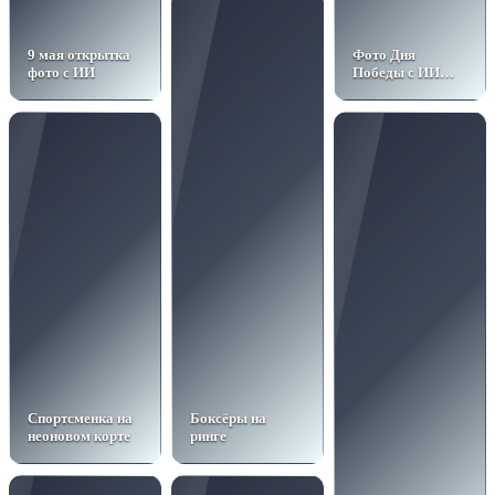
9 мая открытка
Фото Дня
фото с ИИ
Победы с ИИ
открытка
Спортсменка на
Боксёры на
неоновом корте
ринге