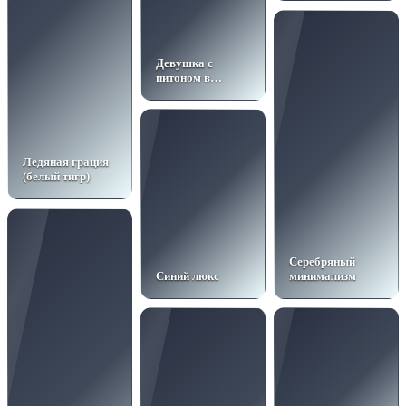
Девушка с
питоном в
красном
Ледяная грация
(белый тигр)
Серебряный
Синий люкс
минимализм