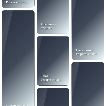
Роскосмоса у
капсулы
Женщина в
студии в
винтажных
джинсах
9 мая фото и
открытка с ИИ
9 мая
Георгиевская
ленточка
С Днем Победы