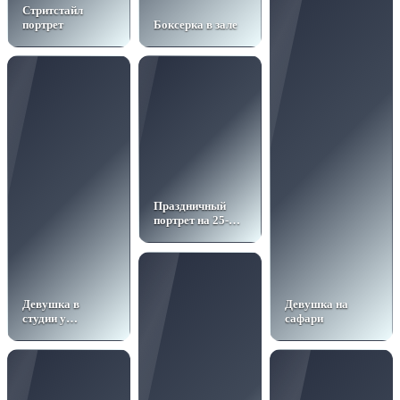
Стритстайл
портрет
Боксерка в зале
Праздничный
портрет на 25-
летие
Девушка в
Девушка на
студии у
сафари
кирпичной стены