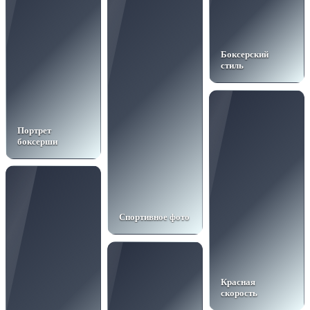
Боксерский
стиль
Портрет
боксерши
Спортивное фото
Красная
скорость