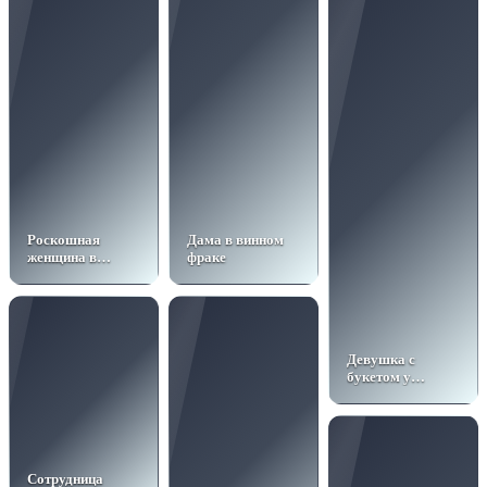
Роскошная
Дама в винном
женщина в
фраке
красном
Девушка с
букетом у
циклорамы
Сотрудница