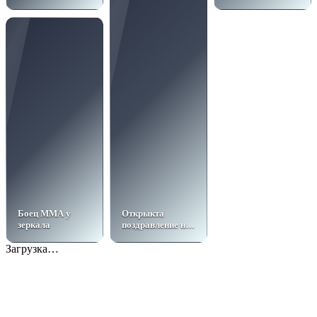
мая бесплатный
промпт
Боец ММА у
Открыкта
зеркала
поздравление на
9 мая детская
Загрузка…