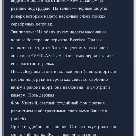
видимым белым логотипом «New Balance» на 
резинке под грудью. На талии — черные шорты 
поверх которых надето несколько слоев тонких 
серебряных цепочек. 

Экипировка: На обеих руках надеты массивные 
черные боксерские перчатки Everlast. Правая 
перчатка находится ближе к центру, четко виден 
логотип «EVERLAST». На запястьях перчаток также 
есть логотип-стрелка.

Поза: Девушка стоит в полный рост (видны шорты и 
начало ног), руки в перчатках свисают свободно 
внизу в районе шорт, она наклонена , и смотрит в 
камеру.  Поза дерзкая. 

Фон: Чистый, светлый студийный фон с легким 
размытием и абстрактными световыми бликами 
(bokeh).

Яркое студийное освещение. Стиль: индустриальная 
мода, киберпанк. 8К, высокая детализация