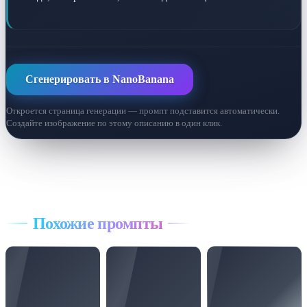
Сгенерировать в NanoBanana
Откроется страница генерации — промпт подставится автоматически.
Создайте изображение по этому описанию в один клик.
Все промпты
Похожие промпты