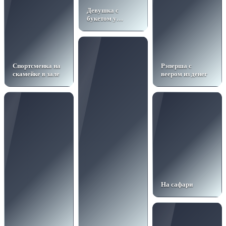
Девушка с
букетом у
циклорамы
Спортсменка на
Рэперша с
скамейке в зале
веером из денег
На сафари