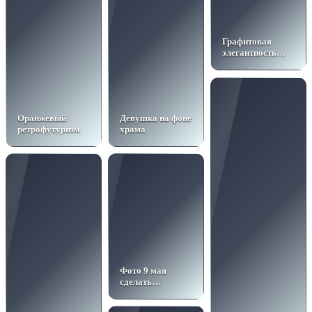
Графитовая
элегантность
(чёрная пантера)
Оранжевый
Девушка на фоне
ретрофутуризм
храма
Фото 9 мая
сделать
нейросетью