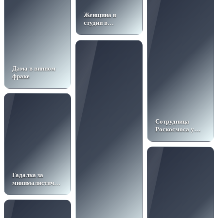
Женщина в
студии в
винтажных
джинсах
Дама в винном
фраке
Сотрудница
Роскосмоса у
капсулы
Гадалка за
минималистичным
столом