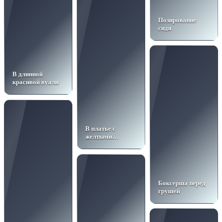
Позирование
сидя
В длинной
красивой вуали
В платье с
желтыми
лимонами
Боксерша перед
грушей