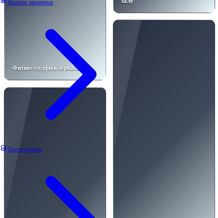
зале
Каталог промптов
Фитнес-селфи в зеркале зала
Инструменты