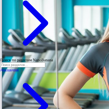
Поиск по разделам NanoBanana
День рождения