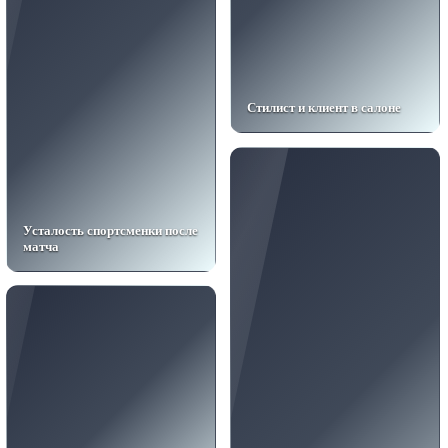
Стилист и клиент в салоне
Усталость спортсменки после
матча