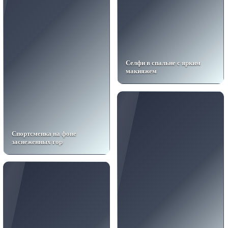
Селфи в спальне с ярким
макияжем
Спортсменка на фоне
заснеженных гор