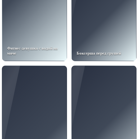
Фитнес-девушка с водой на
мяче
Боксерша перед грушей