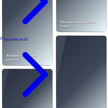
Мужчина снимает себя в
ванной
Бесплатный чат ИИ
Женщина с пионами у
зеркала