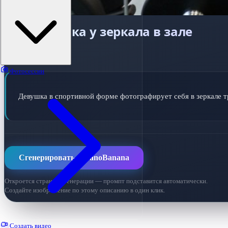
Спортсменка у зеркала в зале
ПРОМПТ ДЛЯ ИИ
Фотосессии
Девушка в спортивной форме фотографирует себя в зеркале т
Сгенерировать в NanoBanana
Откроется страница генерации — промпт подставится автоматически.
Создайте изображение по этому описанию в один клик.
Создать видео