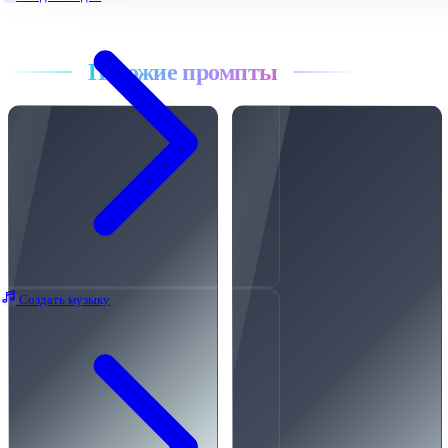
Все промпты
Похожие промпты
Создать музыку