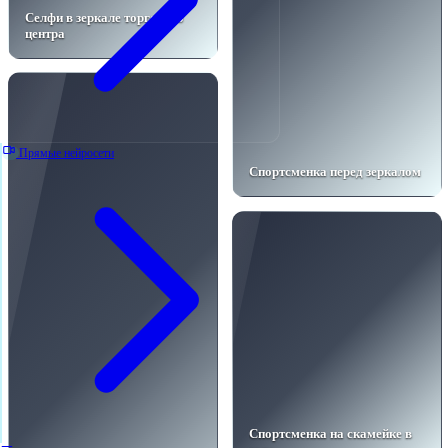
Селфи в зеркале торгового
центра
Прямые нейросети
Спортсменка перед зеркалом
Спортсменка на скамейке в