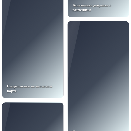
Атлетичная девушка с
гантелями
Спортсменка на неоновом
корте