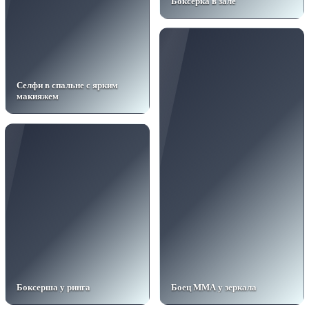
Боксерка в зале
Селфи в спальне с ярким
макияжем
Боксерша у ринга
Боец ММА у зеркала