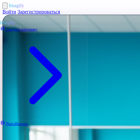
Imagify
Войти
Зарегистрироваться
Imagify
Создать картинку
NanoBanana