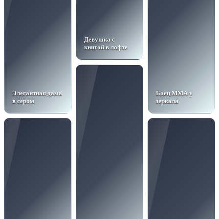
Девушка с
книгой в лофте
Элегантная дама
Боец ММА у
в сером
зеркала