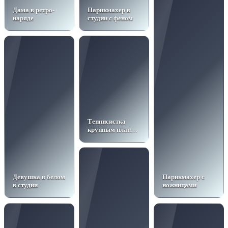
Дама в ретро-
Парикмахер в
наряде
студии с феном
Теннисистка
крупным планом
на корте
Девушка в белом
Парикмахер с
в студии
ножницами