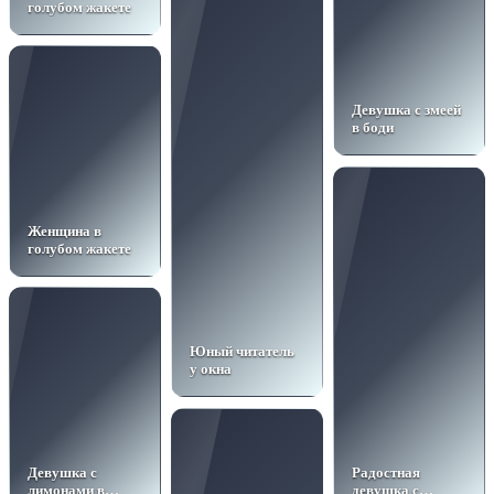
голубом жакете
Девушка с змеей
в боди
Женщина в
голубом жакете
Юный читатель
у окна
Девушка с
Радостная
лимонами в
девушка с