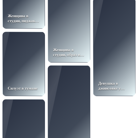
Женщина в
студии, пиджак и
кружево
Женщина в
студии, образ в
джинсах
Девушка в
Силуэт в тумане
джинсовке у
тропы