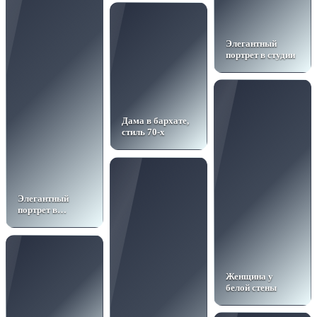
Элегантный
портрет в студии
Дама в бархате,
стиль 70-х
Элегантный
портрет в
баклажане
Женщина у
белой стены