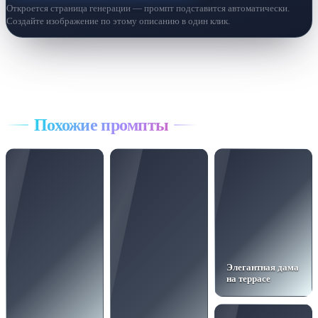
Откроется страница генерации — промпт подставится автоматически.
Создайте изображение по этому описанию в один клик.
Все промпты
Похожие промпты
Элегантная дама
на террасе