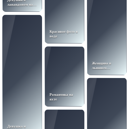
лавандовом на
закате
Красивое фото в
воде
Женщина в
льняном
комбинезоне на
пляже
Романтика на
яхте
Девушка и